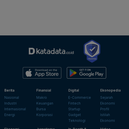
Berita
Finansial
Digital
Ekonopedia
Nasional
Makro
E-Commerce
Sejarah
Industri
Keuangan
Fintech
Ekonomi
Internasional
Bursa
Startup
Profil
Energi
Korporasi
Gadget
Istilah
Teknologi
Ekonomi