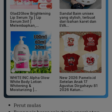
Glad2Glow Brightening
Sandal Baim unisex
Lip Serum 7g | Lip
yang stylish, terbuat
Serum 3in1 |
dari bahan karet dan
Melembapkan,...
EVA...
WHITE INC Alpha Glow
New 2026 Pamelo.id
White Body Lotion
Setelan Anak 17
Whitening &
Agustus Dirgahayu 81
Moisturizing |...
2026 Katun...
Perut mulas