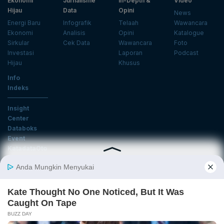
Ekonomi
Jurnalisme
In-Depth &
Video
Hijau
Data
Opini
News
Energi Baru
Infografik
Telaah
Wawancara
Ekonomi
Analisis
Opini
Katalogue
Sirkular
Cek Data
Wawancara
Foto
Investasi
Laporan
Podcast
Hijau
Khusus
Info
Indeks
Insight
Center
Databoks
Event
KatadataOto
Langganan Newsletter
Email
Daftar
Ikuti Kami