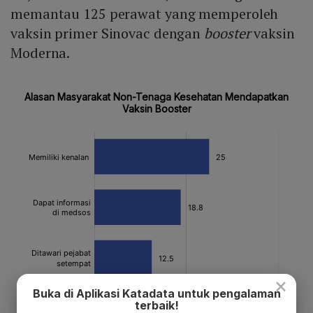
memantau 125 perawat yang memperoleh
vaksin primer Sinovac dengan
booster
vaksin
Moderna.
×
Buka di Aplikasi Katadata untuk pengalaman
terbaik!