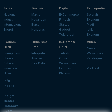
Berita
Finansial
Digital
Ekonopedia
Nasional
Makro
E-Commerce
Sejarah
Industri
Keuangan
Fintech
Ekonomi
Internasional
Bursa
Startup
Profil
Energi
Korporasi
Gadget
Istilah
Teknologi
Ekonomi
Ekonomi
Jurnalisme
In-Depth &
Video
Hijau
Data
Opini
News
Energi Baru
Infografik
Telaah
Wawancara
Ekonomi
Analisis
Opini
Katalogue
Sirkular
Cek Data
Wawancara
Foto
Investasi
Laporan
Podcast
Hijau
Khusus
Info
Indeks
Insight
Center
Databoks
Event