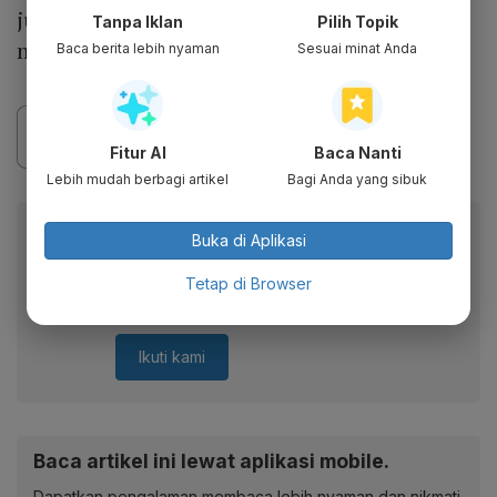
jumlah itu baru 45% atau 10 juta yang
Tanpa Iklan
Pilih Topik
mendapat dosis lengkap.
Baca berita lebih nyaman
Sesuai minat Anda
Fitur AI
Baca Nanti
Lebih mudah berbagi artikel
Bagi Anda yang sibuk
Berita Katadata.co.id di WhatsApp
Buka di Aplikasi
Anda
Tetap di Browser
Dapatkan akses cepat ke berita terkini dan data
berharga dari WhatsApp Channel Katadata.co.id
Ikuti kami
Baca artikel ini lewat aplikasi mobile.
Dapatkan pengalaman membaca lebih nyaman dan nikmati