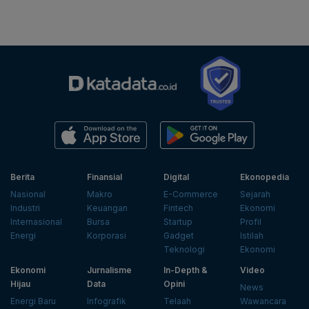
Berita
Finansial
Digital
Ekonopedia
Nasional
Makro
E-Commerce
Sejarah
Industri
Keuangan
Fintech
Ekonomi
Internasional
Bursa
Startup
Profil
Energi
Korporasi
Gadget
Istilah
Teknologi
Ekonomi
Ekonomi
Jurnalisme
In-Depth &
Video
Hijau
Data
Opini
News
Energi Baru
Infografik
Telaah
Wawancara