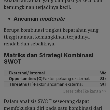
Adalah ancaman yang dampaknya kecil dan
kemungkinan terjadinya kecil.
Ancaman
moderate
Berupa kombinasi tingkat keparahan yang
tinggi namun kemungkinan terjadinya
rendah dan sebaliknya.
Matriks dan Strategi Kombinasi
SWOT
Eksternal/ Internal
Weak
Opportunities (O)
Faktor peluang eksternal.
Stra
Threaths (T)
Faktor ancaman eksternal.
Stra
Geser tabel ke kanan >>
Dalam analisis SWOT seseorang dapat
memfokuskan diri pada satu kombinasi dari