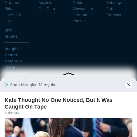
Ekonomi
Analisis
Opini
Katalogue
Sirkular
Cek Data
Wawancara
Foto
Investasi
Laporan
Podcast
Hijau
Khusus
Info
Indeks
Insight
Center
Databoks
Event
KatadataOto
Langganan Newsletter
Email
Daftar
Ikuti Kami