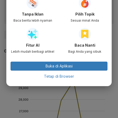
fitur menarik lainnya lewat aplikasi mobile Katadata.
Tanpa Iklan
Pilih Topik
Baca berita lebih nyaman
Sesuai minat Anda
#Covid-19
#Virus Corona
#Pandemi Corona
Fitur AI
Baca Nanti
CEK JUGA DATA INI
Lebih mudah berbagi artikel
Bagi Anda yang sibuk
Buka di Aplikasi
Tetap di Browser