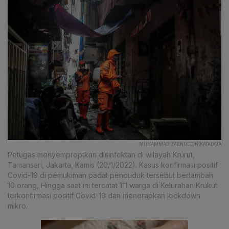
MUHAMMAD ZAENUDDIN|KATADATA
Petugas menyemproptkan disinfektan di wilayah Krurut,
Tamansari, Jakarta, Kamis (20/1/2022). Kasus konfirmasi positif
Covid-19 di pemukiman padat penduduk tersebut bertambah
10 orang, Hingga saat ini tercatat 111 warga di Kelurahan Krukut
terkonfirmasi positif Covid-19 dan menerapkan lockdown
mikro.