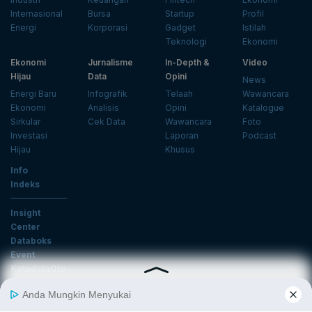
Internasional
Bursa
Startup
Profil
Energi
Korporasi
Gadget
Istilah
Teknologi
Ekonomi
Ekonomi
Jurnalisme
In-Depth &
Video
Hijau
Data
Opini
News
Energi Baru
Infografik
Telaah
Wawancara
Ekonomi
Analisis
Opini
Katalogue
Sirkular
Cek Data
Wawancara
Foto
Investasi
Laporan
Podcast
Hijau
Khusus
Info
Indeks
Insight
Center
Databoks
Event
KatadataOto
Langganan Newsletter