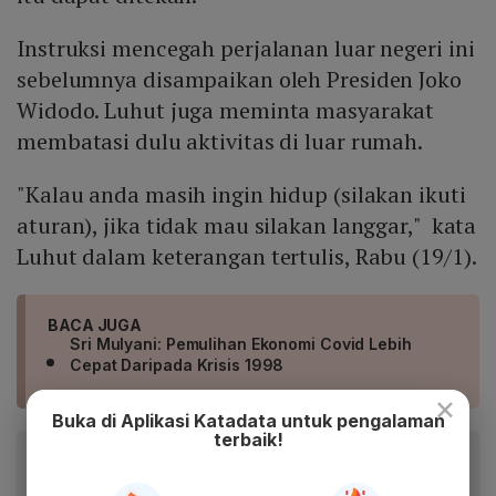
Instruksi mencegah perjalanan luar negeri ini
sebelumnya disampaikan oleh Presiden Joko
Widodo. Luhut juga meminta masyarakat
membatasi dulu aktivitas di luar rumah.
"Kalau anda masih ingin hidup (silakan ikuti
aturan), jika tidak mau silakan langgar," kata
Luhut dalam keterangan tertulis, Rabu (19/1).
BACA JUGA
Sri Mulyani: Pemulihan Ekonomi Covid Lebih
Cepat Daripada Krisis 1998
×
Buka di Aplikasi Katadata untuk pengalaman
terbaik!
Baca artikel ini lewat aplikasi mobile.
Dapatkan pengalaman membaca lebih nyaman dan nikmati