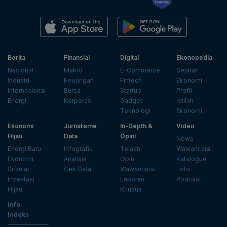
Berita
Finansial
Digital
Ekonopedia
Nasional
Makro
E-Commerce
Sejarah
Industri
Keuangan
Fintech
Ekonomi
Internasional
Bursa
Startup
Profil
Energi
Korporasi
Gadget
Istilah
Teknologi
Ekonomi
Ekonomi
Jurnalisme
In-Depth &
Video
Hijau
Data
Opini
News
Energi Baru
Infografik
Telaah
Wawancara
Ekonomi
Analisis
Opini
Katalogue
Sirkular
Cek Data
Wawancara
Foto
Investasi
Laporan
Podcast
Hijau
Khusus
Info
Indeks