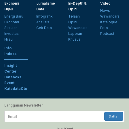
Ekonomi
Jurnalisme
In-Depth &
Video
Hijau
Data
Opini
News
Energi Baru
Infografik
Telaah
Wawancara
Ekonomi
Analisis
Opini
Katalogue
Sirkular
Cek Data
Wawancara
Foto
Investasi
Laporan
Podcast
Hijau
Khusus
Info
Indeks
Insight
Center
Databoks
Event
KatadataOto
Langganan Newsletter
Email
Daftar
Ikuti Kami