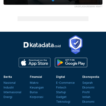
UNSPLASH/ROMAN KRAFT
Berita
Finansial
Digital
Ekonopedia
Nasional
Makro
E-Commerce
Sejarah
Industri
Keuangan
Fintech
Ekonomi
Internasional
Bursa
Startup
Profil
Energi
Korporasi
Gadget
Istilah
Teknologi
Ekonomi