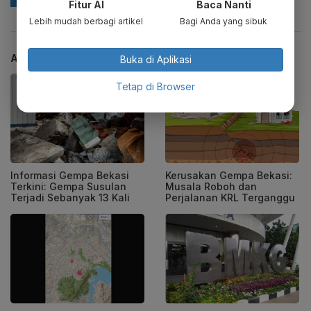
Fitur AI
Baca Nanti
Lebih mudah berbagi artikel
Bagi Anda yang sibuk
ARTIKEL TERKAIT
Buka di Aplikasi
Tetap di Browser
Informasi Gempa Bekasi
Kerusakan Gempa Bekasi:
Terkini: Gempa Susulan
Musala Roboh dan
Terjadi Sebanyak 13 Kali
Perjalanan KRL Terganggu