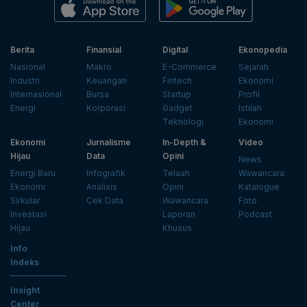
Berita
Finansial
Digital
Ekonopedia
Nasional
Makro
E-Commerce
Sejarah
Industri
Keuangan
Fintech
Ekonomi
Internasional
Bursa
Startup
Profil
Energi
Korporasi
Gadget
Istilah
Teknologi
Ekonomi
Ekonomi
Jurnalisme
In-Depth &
Video
Hijau
Data
Opini
News
Energi Baru
Infografik
Telaah
Wawancara
Ekonomi
Analisis
Opini
Katalogue
Sirkular
Cek Data
Wawancara
Foto
Investasi
Laporan
Podcast
Hijau
Khusus
Info
Indeks
Insight
Center