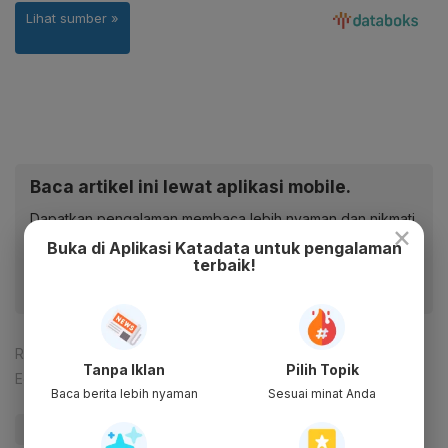
Baca artikel ini lewat aplikasi mobile.
Dapatkan pengalaman membaca lebih nyaman dan nikmati
×
fitur menarik lainnya lewat aplikasi mobile Katadata.
Buka di Aplikasi Katadata untuk pengalaman
terbaik!
Reporter:
Andi M. Arief
Tanpa Iklan
Pilih Topik
Editor:
Maesaroh
Baca berita lebih nyaman
Sesuai minat Anda
#G20
#KTT G20
#KTT G20 Bali
#G20 Bali Summit