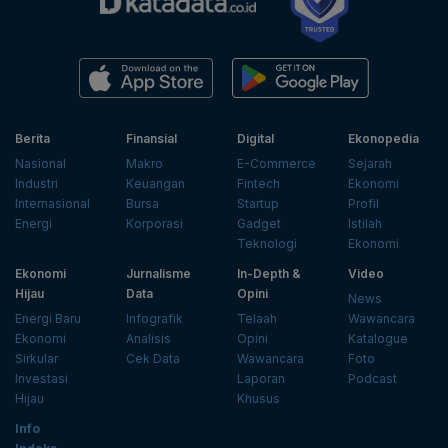
Berita
Finansial
Digital
Ekonopedia
Nasional
Makro
E-Commerce
Sejarah
Industri
Keuangan
Fintech
Ekonomi
Internasional
Bursa
Startup
Profil
Energi
Korporasi
Gadget
Istilah
Teknologi
Ekonomi
Ekonomi
Jurnalisme
In-Depth &
Video
Hijau
Data
Opini
News
Energi Baru
Infografik
Telaah
Wawancara
Ekonomi
Analisis
Opini
Katalogue
Sirkular
Cek Data
Wawancara
Foto
Investasi
Laporan
Podcast
Hijau
Khusus
Info