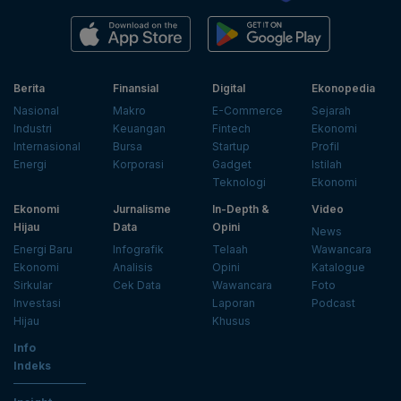
Berita
Finansial
Digital
Ekonopedia
Nasional
Makro
E-Commerce
Sejarah
Industri
Keuangan
Fintech
Ekonomi
Internasional
Bursa
Startup
Profil
Energi
Korporasi
Gadget
Istilah
Teknologi
Ekonomi
Ekonomi
Jurnalisme
In-Depth &
Video
Hijau
Data
Opini
News
Energi Baru
Infografik
Telaah
Wawancara
Ekonomi
Analisis
Opini
Katalogue
Sirkular
Cek Data
Wawancara
Foto
Investasi
Laporan
Podcast
Hijau
Khusus
Info
Indeks