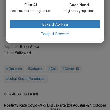
Fitur AI
Baca Nanti
Baca artikel ini lewat aplikasi mobile.
Lebih mudah berbagi artikel
Bagi Anda yang sibuk
Dapatkan pengalaman membaca lebih nyaman dan nikmati
fitur menarik lainnya lewat aplikasi mobile Katadata.
Buka di Aplikasi
Tetap di Browser
Reporter:
Rizky Alika
Editor:
Yuliawati
#Omicron
#Jakarta
#Bali
#Covid-19
#Luhut Binsar Pandjaitan
CEK JUGA DATA INI