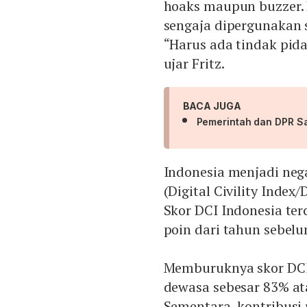
hoaks maupun buzzer. H
sengaja dipergunakan 
“Harus ada tindak pida
ujar Fritz.
BACA JUGA
Pemerintah dan DPR Sa
Indonesia menjadi neg
(Digital Civility Index
Skor DCI Indonesia ter
poin dari tahun sebel
Memburuknya skor DCI 
dewasa sebesar 83% ata
Sementara, kontribusi