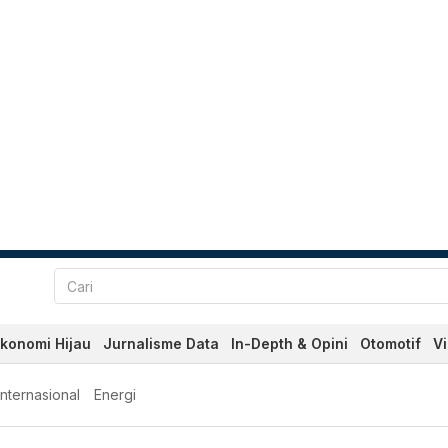
konomi Hijau
Jurnalisme Data
In-Depth & Opini
Otomotif
V
Internasional
Energi