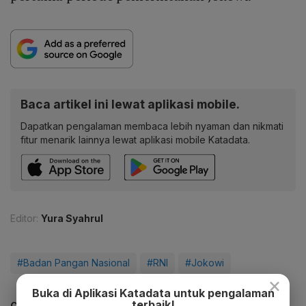
Baca artikel ini lewat aplikasi mobile.
Dapatkan pengalaman membaca lebih nyaman dan nikmati
fitur menarik lainnya lewat aplikasi mobile Katadata.
Editor:
Yura Syahrul
#Badan Pangan Nasional
#RNI
#Jokowi
×
Buka di Aplikasi Katadata untuk pengalaman
terbaik!
CEK JUGA DATA INI