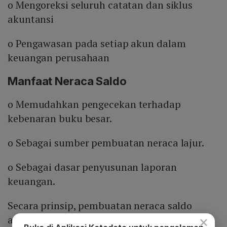
o Mengoreksi seluruh catatan dan siklus
akuntansi
o Pengawasan pada setiap akun dalam
keuangan perusahaan
Manfaat Neraca Saldo
o Memudahkan pengecekan terhadap
kebenaran buku besar.
o Sebagai sumber pembuatan neraca lajur.
o Sebagai dasar penyusunan laporan
keuangan.
Secara prinsip, pembuatan neraca saldo
×
ataupun neraca lainnya merupakan