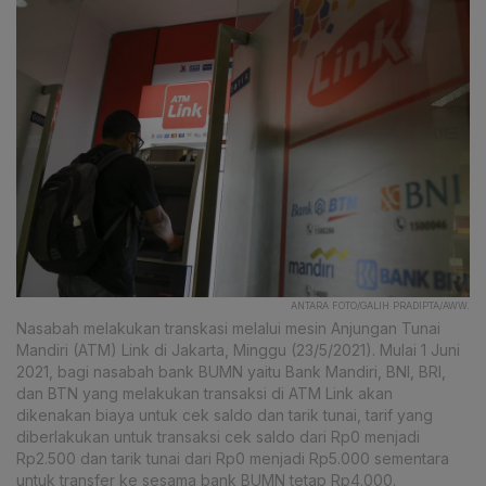
ANTARA FOTO/GALIH PRADIPTA/AWW.
Nasabah melakukan transkasi melalui mesin Anjungan Tunai
Mandiri (ATM) Link di Jakarta, Minggu (23/5/2021). Mulai 1 Juni
2021, bagi nasabah bank BUMN yaitu Bank Mandiri, BNI, BRI,
dan BTN yang melakukan transaksi di ATM Link akan
dikenakan biaya untuk cek saldo dan tarik tunai, tarif yang
diberlakukan untuk transaksi cek saldo dari Rp0 menjadi
Rp2.500 dan tarik tunai dari Rp0 menjadi Rp5.000 sementara
untuk transfer ke sesama bank BUMN tetap Rp4.000.