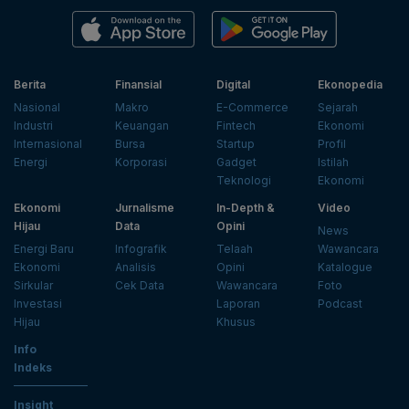
Berita
Finansial
Digital
Ekonopedia
Nasional
Makro
E-Commerce
Sejarah
Industri
Keuangan
Fintech
Ekonomi
Internasional
Bursa
Startup
Profil
Energi
Korporasi
Gadget
Istilah
Teknologi
Ekonomi
Ekonomi
Jurnalisme
In-Depth &
Video
Hijau
Data
Opini
News
Energi Baru
Infografik
Telaah
Wawancara
Ekonomi
Analisis
Opini
Katalogue
Sirkular
Cek Data
Wawancara
Foto
Investasi
Laporan
Podcast
Hijau
Khusus
Info
Indeks
Insight