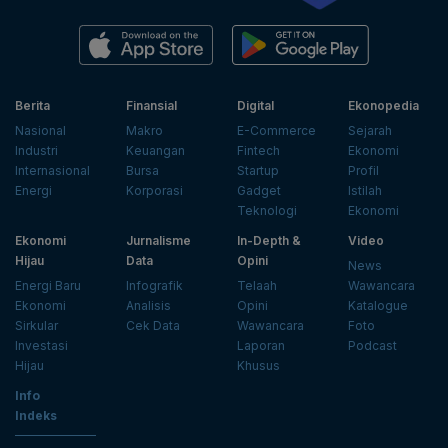
Berita
Finansial
Digital
Ekonopedia
Nasional
Makro
E-Commerce
Sejarah
Industri
Keuangan
Fintech
Ekonomi
Internasional
Bursa
Startup
Profil
Energi
Korporasi
Gadget
Istilah
Teknologi
Ekonomi
Ekonomi
Jurnalisme
In-Depth &
Video
Hijau
Data
Opini
News
Energi Baru
Infografik
Telaah
Wawancara
Ekonomi
Analisis
Opini
Katalogue
Sirkular
Cek Data
Wawancara
Foto
Investasi
Laporan
Podcast
Hijau
Khusus
Info
Indeks