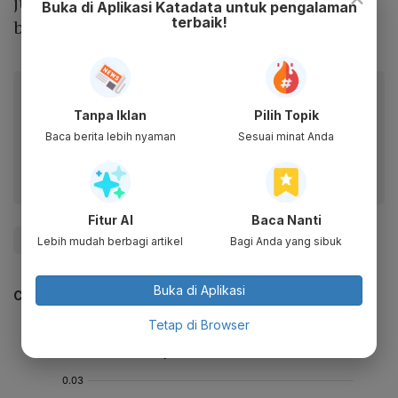
juga perlu mengikuti program konseling di
Buka di Aplikasi Katadata untuk pengalaman
terbaik!
bawah pengawasan lembaga tertentu.
Baca artikel ini lewat aplikasi mobile.
Tanpa Iklan
Pilih Topik
Dapatkan pengalaman membaca lebih nyaman dan nikmati
Baca berita lebih nyaman
Sesuai minat Anda
fitur menarik lainnya lewat aplikasi mobile Katadata.
Fitur AI
Baca Nanti
#KDRT
#Lesti Kejora
#Update Me
Lebih mudah berbagi artikel
Bagi Anda yang sibuk
Buka di Aplikasi
CEK JUGA DATA INI
Tetap di Browser