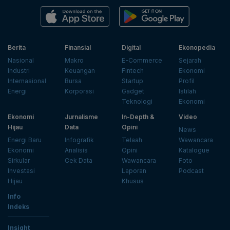
Berita
Finansial
Digital
Ekonopedia
Nasional
Makro
E-Commerce
Sejarah
Industri
Keuangan
Fintech
Ekonomi
Internasional
Bursa
Startup
Profil
Energi
Korporasi
Gadget
Istilah
Teknologi
Ekonomi
Ekonomi
Jurnalisme
In-Depth &
Video
Hijau
Data
Opini
News
Energi Baru
Infografik
Telaah
Wawancara
Ekonomi
Analisis
Opini
Katalogue
Sirkular
Cek Data
Wawancara
Foto
Investasi
Laporan
Podcast
Hijau
Khusus
Info
Indeks
Insight