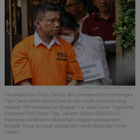
ANTARA FOTO/ASPRILLA DWI ADHA/YU
Tersangka Irjen Ferdy Sambo (kiri) bersama Istrinya tersangka
Putri Candrawathi (kanan) keluar dari rumah dinasnya yang
menjadi TKP pembunuhan Brigadir J di Jalan Duren Tiga Barat,
Kompleks Polri Duren Tiga, Jakarta, Selasa (30/8/2022).
Kepolisian melakukan rekonstruksi dugaan pembunuhan
Brigadir Yosua di rumah pribadi dan rumah dinas Irjen Ferdy
Sambo.