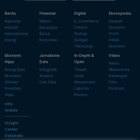
Berita
Finansial
Digital
Ekonopedia
Nasional
Makro
E-Commerce
Sejarah
Industri
Keuangan
Fintech
Ekonomi
Internasional
Bursa
Startup
Profil
Energi
Korporasi
Gadget
Istilah
Teknologi
Ekonomi
Ekonomi
Jurnalisme
In-Depth &
Video
Hijau
Data
Opini
News
Energi Baru
Infografik
Telaah
Wawancara
Ekonomi
Analisis
Opini
Katalogue
Sirkular
Cek Data
Wawancara
Foto
Investasi
Laporan
Podcast
Hijau
Khusus
Info
Indeks
Insight
Center
Databoks