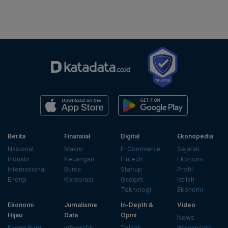
Berita
Finansial
Digital
Ekonopedia
Nasional
Makro
E-Commerce
Sejarah
Industri
Keuangan
Fintech
Ekonomi
Internasional
Bursa
Startup
Profil
Energi
Korporasi
Gadget
Istilah
Teknologi
Ekonomi
Ekonomi
Jurnalisme
In-Depth &
Video
Hijau
Data
Opini
News
Energi Baru
Infografik
Telaah
Wawancara