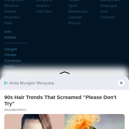
Ekonomi
Analisis
Opini
Katalogue
Sirkular
Cek Data
Wawancara
Foto
Investasi
Laporan
Podcast
Hijau
Khusus
Info
Indeks
Insight
Center
Databoks
Event
KatadataOto
Langganan Newsletter
Email
Daftar
Ikuti Kami