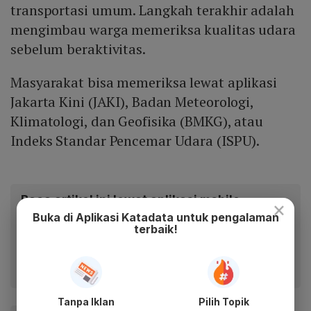
transportasi umum. Langkah terakhir adalah
mengimbau warga memeriksa kualitas udara
sebelum beraktivitas.
Masyarakat bisa memeriksa lewat aplikasi
Jakarta Kini (JAKI), Badan Meteorologi,
Klimatologi, dan Geofisika (BMKG), atau
Indeks Standar Pencemar Udara (ISPU).
Baca artikel ini lewat aplikasi mobile.
×
Buka di Aplikasi Katadata untuk pengalaman
Dapatkan pengalaman membaca lebih nyaman dan nikmati
terbaik!
fitur menarik lainnya lewat aplikasi mobile Katadata.
Tanpa Iklan
Pilih Topik