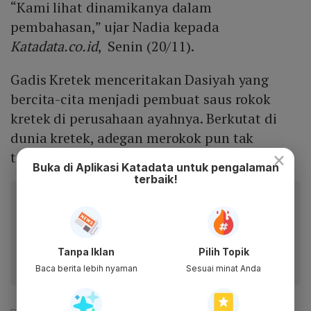
“Kami lihat dinamikanya dalam
pembahasan,” ujar Nadia kepada
Katadata.co.id
, Senin (20/11).
Gadis Kretek menceritakan Dasiyah yang
bercita-cita menjadi pembuat saus rokok
kretek di perusahaan ayahnya. Berkutat di
dunia kretek, adegan merokok pun tak
×
terelakkan, namun tidak diberi sensor.
Buka di Aplikasi Katadata untuk pengalaman
terbaik!
Baca artikel ini lewat aplikasi mobile.
Dapatkan pengalaman membaca lebih nyaman dan nikmati
fitur menarik lainnya lewat aplikasi mobile Katadata.
Tanpa Iklan
Pilih Topik
Baca berita lebih nyaman
Sesuai minat Anda