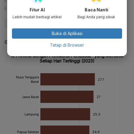
Reporter:
Amelia Yesidora
Editor:
Ameidyo Daud Nasution
Fitur AI
Baca Nanti
Lebih mudah berbagi artikel
Bagi Anda yang sibuk
#Gadis Kretek
#Rokok
#Update Me
Buka di Aplikasi
CEK JUGA DATA INI
Tetap di Browser