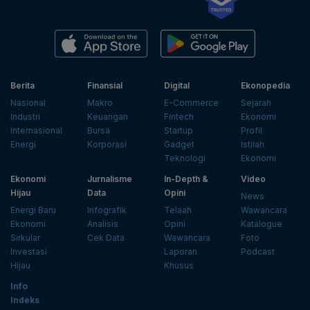
Berita
Finansial
Digital
Ekonopedia
Nasional
Makro
E-Commerce
Sejarah
Industri
Keuangan
Fintech
Ekonomi
Internasional
Bursa
Startup
Profil
Energi
Korporasi
Gadget
Istilah
Teknologi
Ekonomi
Ekonomi
Jurnalisme
In-Depth &
Video
Hijau
Data
Opini
News
Energi Baru
Infografik
Telaah
Wawancara
Ekonomi
Analisis
Opini
Katalogue
Sirkular
Cek Data
Wawancara
Foto
Investasi
Laporan
Podcast
Hijau
Khusus
Info
Indeks