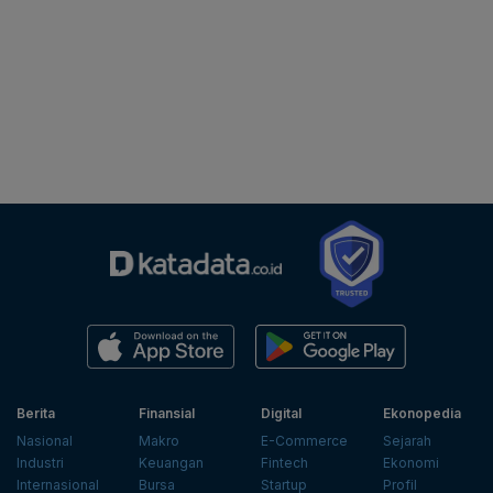
Berita
Finansial
Digital
Ekonopedia
Nasional
Makro
E-Commerce
Sejarah
Industri
Keuangan
Fintech
Ekonomi
Internasional
Bursa
Startup
Profil