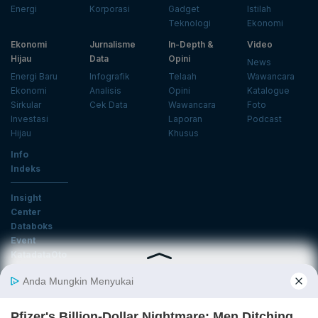
Energi
Korporasi
Gadget
Istilah
Teknologi
Ekonomi
Ekonomi
Jurnalisme
In-Depth &
Video
Hijau
Data
Opini
News
Energi Baru
Infografik
Telaah
Wawancara
Ekonomi
Analisis
Opini
Katalogue
Sirkular
Cek Data
Wawancara
Foto
Investasi
Laporan
Podcast
Hijau
Khusus
Info
Indeks
Insight
Center
Databoks
Event
KatadataOto
Langganan Newsletter
Email