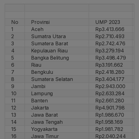
No
Provinsi
UMP 2023
1
Aceh
Rp3.413.666
2
Sumatra Utara
Rp2.710.493
3
Sumatera Barat
Rp2.742.476
4
Kepulauan Riau
Rp3.279.194
5
Bangka Belitung
Rp3.498.479
6
Riau
Rp3.191.662
7
Bengkulu
Rp2.418.280
8
Sumatera Selatan
Rp3.404.177
9
Jambi
Rp2.943.000
10
Lampung
Rp2.633.284
11
Banten
Rp2.661.280
12
Jakarta
Rp4.901.798
13
Jawa Barat
Rp1.986.670
14
Jawa Tengah
Rp1.958.169
15
Yogyakarta
Rp1.981.782
16
Jawa Timur
Rp2.040.244