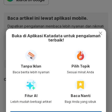
Baca artikel ini lewat aplikasi mobile.
Dapatkan pengalaman membaca lebih nyaman dan nikmati
×
fitur menarik lainnya lewat aplikasi mobile Katadata.
Buka di Aplikasi Katadata untuk pengalaman
terbaik!
#UMP
#UMP 2024
#Update Me
Tanpa Iklan
Pilih Topik
Baca berita lebih nyaman
Sesuai minat Anda
CEK JUGA DATA INI
Fitur AI
Baca Nanti
Lebih mudah berbagi artikel
Bagi Anda yang sibuk