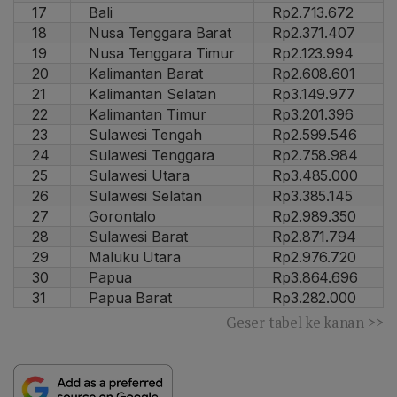
17
Bali
Rp2.713.672
18
Nusa Tenggara Barat
Rp2.371.407
19
Nusa Tenggara Timur
Rp2.123.994
20
Kalimantan Barat
Rp2.608.601
21
Kalimantan Selatan
Rp3.149.977
22
Kalimantan Timur
Rp3.201.396
23
Sulawesi Tengah
Rp2.599.546
24
Sulawesi Tenggara
Rp2.758.984
25
Sulawesi Utara
Rp3.485.000
26
Sulawesi Selatan
Rp3.385.145
27
Gorontalo
Rp2.989.350
28
Sulawesi Barat
Rp2.871.794
29
Maluku Utara
Rp2.976.720
30
Papua
Rp3.864.696
31
Papua Barat
Rp3.282.000
Geser tabel ke kanan >>