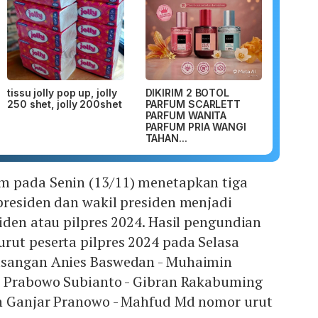
tissu jolly pop up, jolly
DIKIRIM 2 BOTOL
250 shet, jolly 200shet
PARFUM SCARLETT
PARFUM WANITA
PARFUM PRIA WANGI
TAHAN...
 pada Senin (13/11) menetapkan tiga
presiden dan wakil presiden menjadi
iden atau pilpres 2024. Hasil pengundian
rut peserta pilpres 2024 pada Selasa
asangan Anies Baswedan - Muhaimin
, Prabowo Subianto - Gibran Rakabuming
n Ganjar Pranowo - Mahfud Md nomor urut