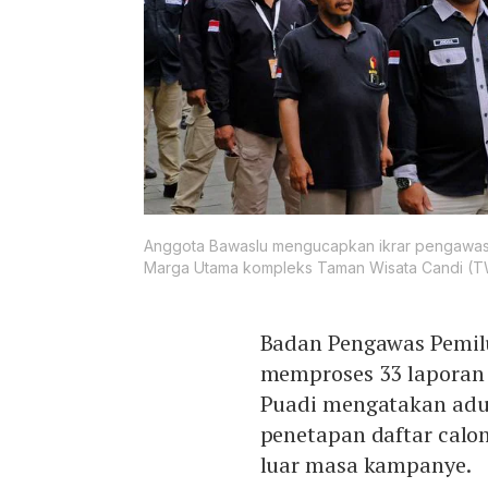
Anggota Bawaslu mengucapkan ikrar pengawasa
Marga Utama kompleks Taman Wisata Candi (TW
Badan Pengawas Pemilu
memproses 33 laporan
Puadi mengatakan aduan
penetapan daftar calo
luar masa kampanye.