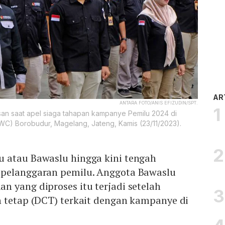
AR
ANTARA FOTO/ANIS EFIZUDIN/SPT.
n saat apel siaga tahapan kampanye Pemilu 2024 di
C) Borobudur, Magelang, Jateng, Kamis (23/11/2023).
 atau Bawaslu hingga kini tengah
 pelanggaran pemilu. Anggota Bawaslu
 yang diproses itu terjadi setelah
n tetap (DCT) terkait dengan kampanye di