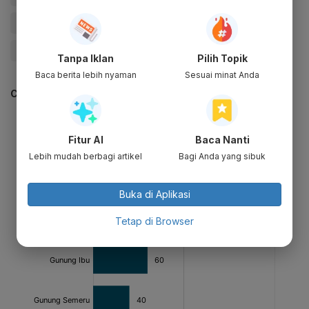
#Erupsi Gunung
#Update Me
#Gunung
#gunung api meletus
Tanpa Iklan
Pilih Topik
Baca berita lebih nyaman
Sesuai minat Anda
CEK JUGA DATA INI
Fitur AI
Baca Nanti
Lebih mudah berbagi artikel
Bagi Anda yang sibuk
Buka di Aplikasi
Tetap di Browser