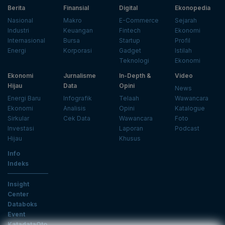
Berita
Finansial
Digital
Ekonopedia
Nasional
Makro
E-Commerce
Sejarah
Industri
Keuangan
Fintech
Ekonomi
Internasional
Bursa
Startup
Profil
Energi
Korporasi
Gadget
Istilah
Teknologi
Ekonomi
Ekonomi
Jurnalisme
In-Depth &
Video
Hijau
Data
Opini
News
Energi Baru
Infografik
Telaah
Wawancara
Ekonomi
Analisis
Opini
Katalogue
Sirkular
Cek Data
Wawancara
Foto
Investasi
Laporan
Podcast
Hijau
Khusus
Info
Indeks
Insight
Center
Databoks
Event
KatadataOto