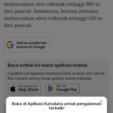
meluncurkan abu vulkanik setinggi 800 m
dari puncak. Sementara, letusan pertama
meluncurkan abvu vulkanik setinggi 500 m
dari puncak.
Baca artikel ini lewat aplikasi mobile.
Dapatkan pengalaman membaca lebih nyaman dan nikmati
fitur menarik lainnya lewat aplikasi mobile Katadata.
×
Buka di Aplikasi Katadata untuk pengalaman
terbaik!
#Gunung Anak Krakatau
#Gunung Krakatau
#erupsi