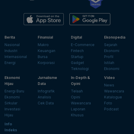
Berita
Finansial
Digital
Ekonopedia
Nasional
Makro
E-Commerce
Sejarah
Industri
Keuangan
Fintech
Ekonomi
Internasional
Bursa
Startup
Profil
Energi
Korporasi
Gadget
Istilah
Teknologi
Ekonomi
Ekonomi
Jurnalisme
In-Depth &
Video
Hijau
Data
Opini
News
Energi Baru
Infografik
Telaah
Wawancara
Ekonomi
Analisis
Opini
Katalogue
Sirkular
Cek Data
Wawancara
Foto
Investasi
Laporan
Podcast
Hijau
Khusus
Info
Indeks