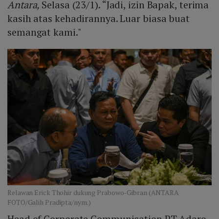
Antara,
Selasa (23/1). “Jadi, izin Bapak, terima
kasih atas kehadirannya. Luar biasa buat
semangat kami."
Relawan Erick Thohir dukung Prabowo-Gibran (ANTARA
FOTO/Galih Pradipta/nym.)
Head of Corporate Communication PT Adaro