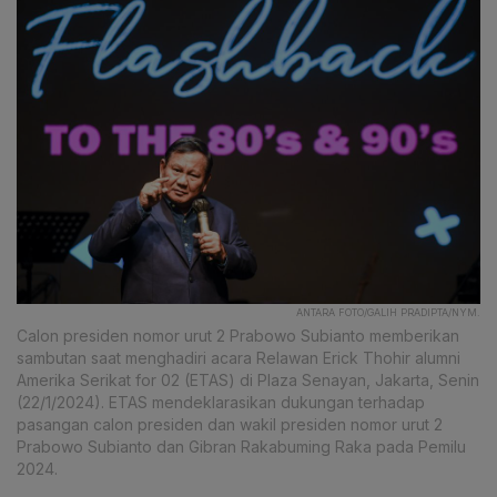
ANTARA FOTO/GALIH PRADIPTA/NYM.
Calon presiden nomor urut 2 Prabowo Subianto memberikan
sambutan saat menghadiri acara Relawan Erick Thohir alumni
Amerika Serikat for 02 (ETAS) di Plaza Senayan, Jakarta, Senin
(22/1/2024). ETAS mendeklarasikan dukungan terhadap
pasangan calon presiden dan wakil presiden nomor urut 2
Prabowo Subianto dan Gibran Rakabuming Raka pada Pemilu
2024.