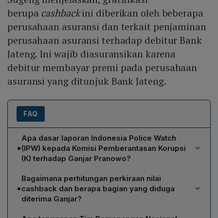
berupa
cashback
ini diberikan oleh beberapa
perusahaan asuransi dan terkait penjaminan
perusahaan asuransi terhadap debitur Bank
Jateng. Ini wajib diasuransikan karena
debitur membayar premi pada perusahaan
asuransi yang ditunjuk Bank Jateng.
FAQ
Apa dasar laporan Indonesia Police Watch
•
(IPW) kepada Komisi Pemberantasan Korupsi
(K) terhadap Ganjar Pranowo?
IPW melaporkan dugaan gratifikasi berupa cashback
Bagaimana perhitungan perkiraan nilai
yang diberikan oleh beberapa perusahaan asuransi
•
cashback dan berapa bagian yang diduga
kepada Direktur Utama Bank Jateng (Supr) dan Ganjar
diterima Ganjar?
Pranowo selaku Gubernur Jawa Tengah selama
Sugeng memperkirakan total cashback mencapai 16%
periode 2014‑2023. Menurut Ketua IPW, Sugeng Teguh