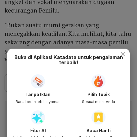
angket dan vokal menyuarakan dugaan
kecurangan Pemilu.
"Bukan suatu murni gerakan yang
menegakkan keadilan. Kita melihat, kita tahu
sekarang dengan adanya masa-masa pemilu
yang belum berakhir," kata Chico kepada
×
Buka di Aplikasi Katadata untuk pengalaman
wartawan, Selasa (5/3).
terbaik!
Tanpa Iklan
Pilih Topik
Baca berita lebih nyaman
Sesuai minat Anda
Baca artikel ini lewat aplikasi mobile.
Dapatkan pengalaman membaca lebih nyaman dan nikmati
fitur menarik lainnya lewat aplikasi mobile Katadata.
Fitur AI
Baca Nanti