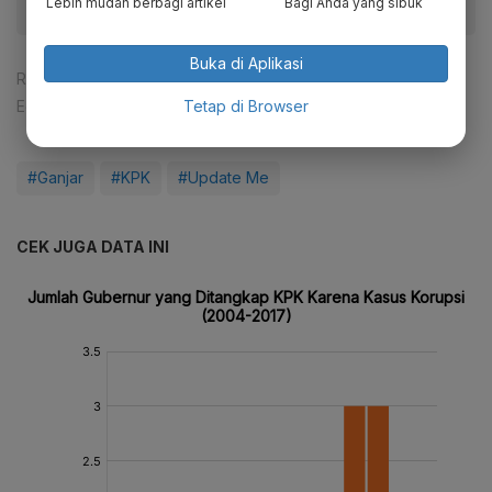
Lebih mudah berbagi artikel
Bagi Anda yang sibuk
Buka di Aplikasi
Reporter:
Amelia Yesidora
,
Ade Rosman
Tetap di Browser
Editor:
Ameidyo Daud Nasution
#Ganjar
#KPK
#Update Me
CEK JUGA DATA INI