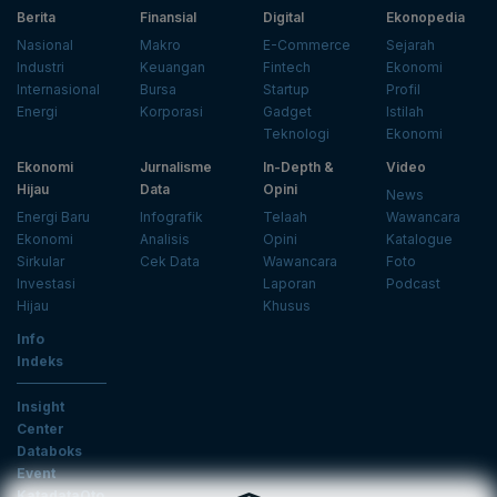
Berita
Finansial
Digital
Ekonopedia
Nasional
Makro
E-Commerce
Sejarah
Industri
Keuangan
Fintech
Ekonomi
Internasional
Bursa
Startup
Profil
Energi
Korporasi
Gadget
Istilah
Teknologi
Ekonomi
Ekonomi
Jurnalisme
In-Depth &
Video
Hijau
Data
Opini
News
Energi Baru
Infografik
Telaah
Wawancara
Ekonomi
Analisis
Opini
Katalogue
Sirkular
Cek Data
Wawancara
Foto
Investasi
Laporan
Podcast
Hijau
Khusus
Info
Indeks
Insight
Center
Databoks
Event
KatadataOto