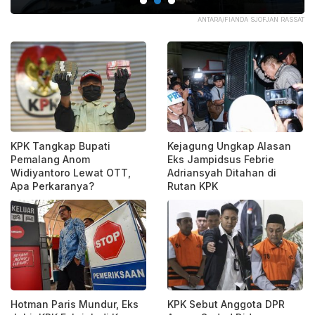
AGR
ANTARA/FIANDA SJOFJAN RASSAT
KPK Tangkap Bupati
Kejagung Ungkap Alasan
Pemalang Anom
Eks Jampidsus Febrie
Widiyantoro Lewat OTT,
Adriansyah Ditahan di
Apa Perkaranya?
Rutan KPK
Hotman Paris Mundur, Eks
KPK Sebut Anggota DPR