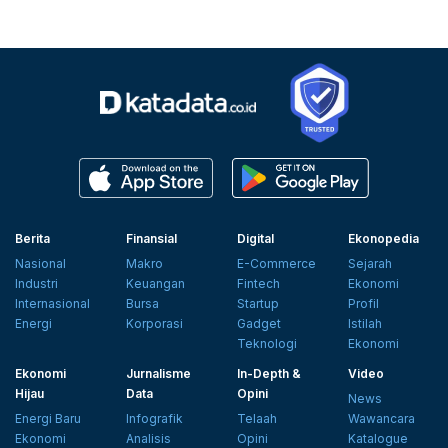
Berita
Finansial
Digital
Ekonopedia
Nasional
Makro
E-Commerce
Sejarah
Industri
Keuangan
Fintech
Ekonomi
Internasional
Bursa
Startup
Profil
Energi
Korporasi
Gadget
Istilah
Teknologi
Ekonomi
Ekonomi
Jurnalisme
In-Depth &
Video
Hijau
Data
Opini
News
Energi Baru
Infografik
Telaah
Wawancara
Ekonomi
Analisis
Opini
Katalogue