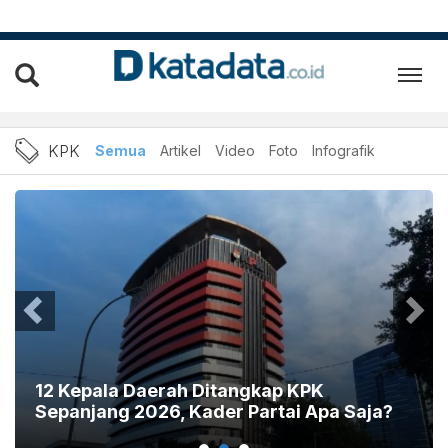
KPK: Berita KPK - UU Tipi
KPK
Semua
Artikel
Video
Foto
Infografik
12 Kepala Daerah Ditangkap KPK
Sepanjang 2026, Kader Partai Apa Saja?