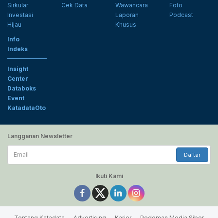
Sirkular
Cek Data
Wawancara
Foto
Investasi
Laporan
Podcast
Hijau
Khusus
Info
Indeks
Insight
Center
Databoks
Event
KatadataOto
Langganan Newsletter
Email
Daftar
Ikuti Kami
Tentang Katadata
Advertising
Karier
Pedoman Media Siber