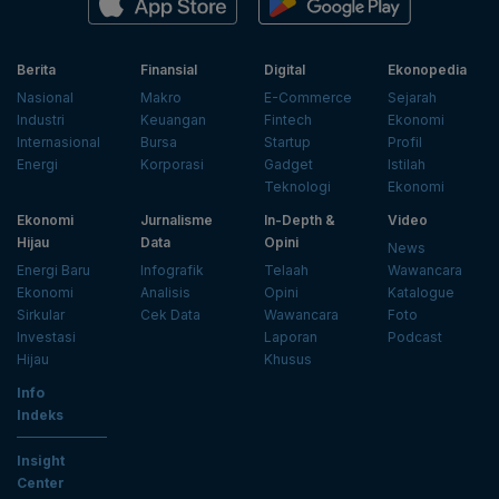
Berita
Finansial
Digital
Ekonopedia
Nasional
Makro
E-Commerce
Sejarah
Industri
Keuangan
Fintech
Ekonomi
Internasional
Bursa
Startup
Profil
Energi
Korporasi
Gadget
Istilah
Teknologi
Ekonomi
Ekonomi
Jurnalisme
In-Depth &
Video
Hijau
Data
Opini
News
Energi Baru
Infografik
Telaah
Wawancara
Ekonomi
Analisis
Opini
Katalogue
Sirkular
Cek Data
Wawancara
Foto
Investasi
Laporan
Podcast
Hijau
Khusus
Info
Indeks
Insight
Center