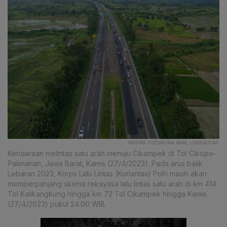
ANTARA FOTO/RIVAN AWAL LINGGA/TOM.
Kendaraan melintas satu arah menuju Cikampek di Tol Cikopo-
Palimanan, Jawa Barat, Kamis (27/4/2023). Pada arus balik
Lebaran 2023, Korps Lalu Lintas (Korlantas) Polri masih akan
memperpanjang skema rekayasa lalu lintas satu arah di km 414
Tol Kalikangkung hingga km 72 Tol Cikampek hingga Kamis
(27/4/2023) pukul 24.00 WIB.