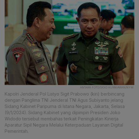
ANTARA FOTO/SIGID KURNIAWAN/NYM.
Kapolri Jenderal Pol Listyo Sigit Prabowo (kiri) berbincang
dengan Panglima TNI Jenderal TNI Agus Subiyanto jelang
Sidang Kabinet Paripurna di Istana Negara, Jakarta, Selasa
(9/1/2024). Sidang Kabinet yang dipimpin Presiden Joko
Widodo tersebut membahas terkait Peningkatan Kinerja
Aparatur Sipil Negara Melalui Keterpaduan Layanan Digital
Pemerintah.