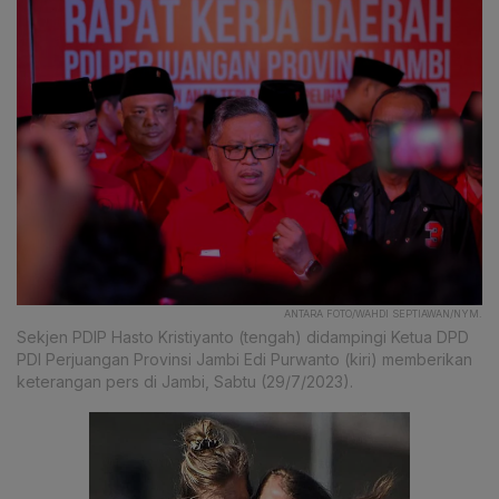
ANTARA FOTO/WAHDI SEPTIAWAN/NYM.
Sekjen PDIP Hasto Kristiyanto (tengah) didampingi Ketua DPD
PDI Perjuangan Provinsi Jambi Edi Purwanto (kiri) memberikan
keterangan pers di Jambi, Sabtu (29/7/2023).