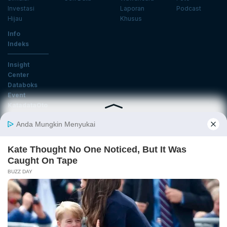
Investasi
Laporan
Podcast
Hijau
Khusus
Info
Indeks
Insight
Center
Databoks
Event
KatadataOto
Langganan Newsletter
Email
Daftar
Ikuti Kami
Tentang Katadata
Advertising
Karier
Pedoman Media Siber