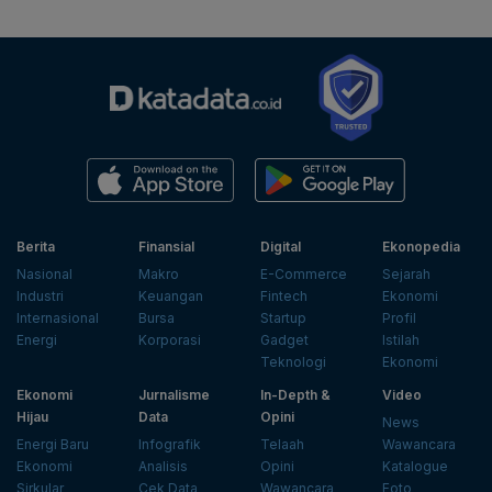
Berita
Finansial
Digital
Ekonopedia
Nasional
Makro
E-Commerce
Sejarah
Industri
Keuangan
Fintech
Ekonomi
Internasional
Bursa
Startup
Profil
Energi
Korporasi
Gadget
Istilah
Teknologi
Ekonomi
Ekonomi
Jurnalisme
In-Depth &
Video
Hijau
Data
Opini
News
Energi Baru
Infografik
Telaah
Wawancara
Ekonomi
Analisis
Opini
Katalogue
Sirkular
Cek Data
Wawancara
Foto