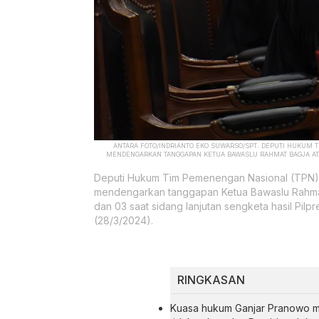
ANTARA FOTO/INDRIANTO EKO SUWARSO/SPT. DEPUTI HUKUM 
MENDENGARKAN TANGGAPAN KETUA BAWASLU RAHMAT BAGJA ATA
Deputi Hukum Tim Pemenengan Nasional (TPN) 
mendengarkan tanggapan Ketua Bawaslu Rahmat
dan 03 saat sidang lanjutan sengketa hasil Pilp
(28/3/2024).
RINGKASAN
Kuasa hukum Ganjar Pranowo m