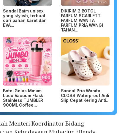
Sandal Baim unisex
DIKIRIM 2 BOTOL
yang stylish, terbuat
PARFUM SCARLETT
dari bahan karet dan
PARFUM WANITA
EVA...
PARFUM PRIA WANGI
TAHAN...
Botol Gelas Minum
Sandal Pria Wanita
Lucu Vacuum Flask
CLOSS Waterproof Anti
Stainless TUMBLER
Slip Cepat Kering Anti...
900ML Coffee...
lah Menteri Koordinator Bidang
dan Kebudayaan Muhadjir Effendy,