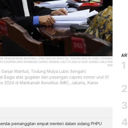
AR
TIM PEMENENGAN NASIONAL (TPN) GANJAR MAHFUD, TODUNG MULYA LUBIS (TENGAH)
S GUGATAN DARI PASANGAN CAPRES NOMOR URUT 01 DAN 03 SAAT SIDANG LANJUTAN
SEN
Ganjar Mahfud, Todung Mulya Lubis (tengah)
 Bagja atas gugatan dari pasangan capres nomor urut 01
res 2024 di Mahkamah Konstitusi (MK), Jakarta, Kamis
enilai pemanggilan empat menteri dalam sidang PHPU