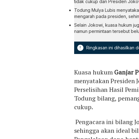
tidak cukup dan Presiden Jokow
Todung Mulya Lubis menyatakan
mengarah pada presiden, sehin
Selain Jokowi, kuasa hukum ju
namun permintaan tersebut belu
!
Ringkasan ini dihasilkan
Kuasa hukum
Ganjar 
menyatakan Presiden J
Perselisihan Hasil Pem
Todung bilang, peman
cukup.
Pengacara ini bilang 
sehingga akan ideal b