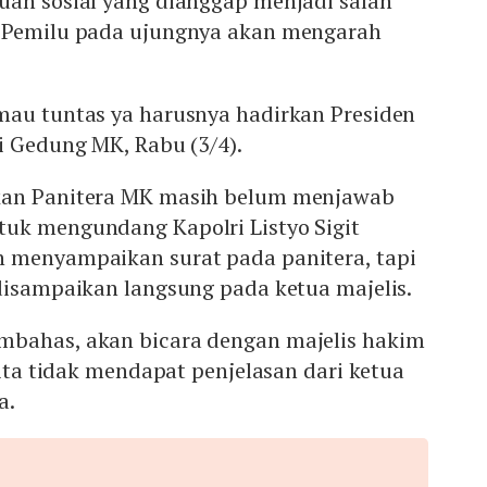
uan sosial yang dianggap menjadi salah
n Pemilu pada ujungnya akan mengarah
mau tuntas ya harusnya hadirkan Presiden
i Gedung MK, Rabu (3/4).
kan Panitera MK masih belum menjawab
uk mengundang Kapolri Listyo Sigit
 menyampaikan surat pada panitera, tapi
disampaikan langsung pada ketua majelis.
mbahas, akan bicara dengan majelis hakim
kita tidak mendapat penjelasan dari ketua
a.