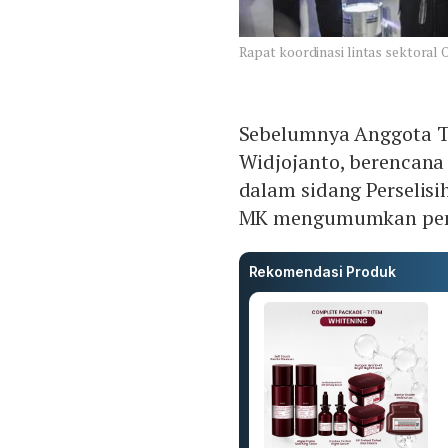
Rapat koordinasi lintas sektora
Sebelumnya Anggota 
Widjojanto, berencan
dalam sidang Perselisih
MK mengumumkan pema
Rekomendasi Produk