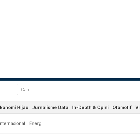
konomi Hijau
Jurnalisme Data
In-Depth & Opini
Otomotif
V
Internasional
Energi