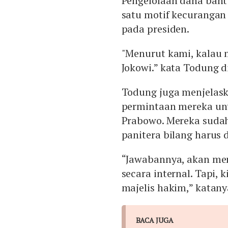
Pengelolaan dana bant
satu motif kecuranga
pada presiden.
"Menurut kami, kalau 
Jokowi.” kata Todung d
Todung juga menjelas
permintaan mereka unt
Prabowo. Mereka sudah
panitera bilang harus 
“Jawabannya, akan me
secara internal. Tapi, 
majelis hakim,” katany
BACA JUGA