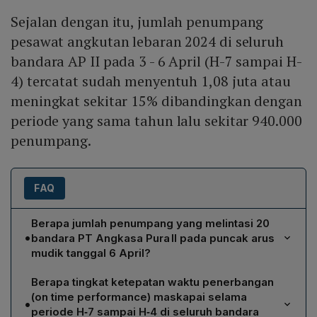
Sejalan dengan itu, jumlah penumpang
pesawat angkutan lebaran 2024 di seluruh
bandara AP II pada 3 - 6 April (H-7 sampai H-
4) tercatat sudah menyentuh 1,08 juta atau
meningkat sekitar 15% dibandingkan dengan
periode yang sama tahun lalu sekitar 940.000
penumpang.
FAQ
Berapa jumlah penumpang yang melintasi 20
•
bandara PT Angkasa Pura II pada puncak arus
mudik tanggal 6 April?
Pada puncak arus mudik 6 April, total penumpang yang
Berapa tingkat ketepatan waktu penerbangan
bergerak di ke-20 bandara yang dikelola PT Angkasa
(on time performance) maskapai selama
•
Pura II mencapai 313.170 orang.
periode H‑7 sampai H‑4 di seluruh bandara