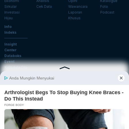
Ekonomi
Analisis
Opini
Katalogue
Sirkular
Cek Data
Wawancara
Foto
Investasi
Laporan
Podcast
Hijau
Khusus
Info
Indeks
Insight
Center
Databoks
Event
KatadataOto
Langganan Newsletter
Email
Daftar
Ikuti Kami