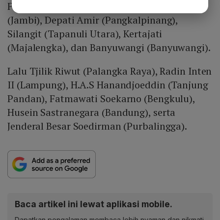
Fisabilillah (Tanjungpinang), Sultan Thaha
(Jambi), Depati Amir (Pangkalpinang),
Silangit (Tapanuli Utara), Kertajati
(Majalengka), dan Banyuwangi (Banyuwangi).
Lalu Tjilik Riwut (Palangka Raya), Radin Inten
II (Lampung), H.A.S Hanandjoeddin (Tanjung
Pandan), Fatmawati Soekarno (Bengkulu),
Husein Sastranegara (Bandung), serta
Jenderal Besar Soedirman (Purbalingga).
Baca artikel ini lewat aplikasi mobile.
Dapatkan pengalaman membaca lebih nyaman dan nikmati