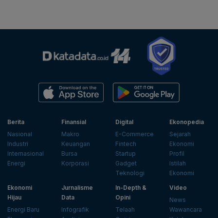
Berita
Finansial
Digital
Ekonopedia
Nasional
Makro
E-Commerce
Sejarah
Industri
Keuangan
Fintech
Ekonomi
Internasional
Bursa
Startup
Profil
Energi
Korporasi
Gadget
Istilah
Teknologi
Ekonomi
Ekonomi
Jurnalisme
In-Depth &
Video
Hijau
Data
Opini
News
Energi Baru
Infografik
Telaah
Wawancara