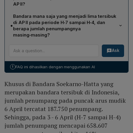
AP II?
Selama periode H‑7 hingga H‑4, rata-rata tingkat
Bandara mana saja yang menjadi lima tersibuk
ketepatan waktu penerbangan (on time performance)
di AP II pada periode H‑7 sampai H‑4, dan
•
maskapai di semua bandara AP II mencapai 95 %.
berapa jumlah penumpangnya
masing‑masing?
Lima bandara tersibuk pada H‑7 sampai H‑4 adalah: 1)
Ask
Bandara Soekarno‑Hatta – 658.607 penumpang; 2)
Bandara Kualanamu (Deli Serdang) – 97.891
penumpang; 3) Bandara Sultan Syarif Kasim II
!
FAQ ini dihasilkan dengan menggunakan AI
(Pekanbaru) – 46.320 penumpang; 4) Bandara Halim
Perdanakusuma (Jakarta) – 45.291 penumpang; 5)
Khusus di Bandara Soekarno-Hatta yang
Bandara Sultan Mahmud Badaruddin II (Palembang) –
42.125 penumpang.
merupakan bandara tersibuk di Indonesia,
jumlah penumpang pada puncak arus mudik
6 April tercatat 187.750 penumpang.
Sehingga, pada 3 - 6 April (H-7 sampai H-4)
jumlah penumpang mencapai 658.607