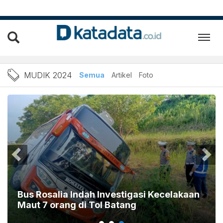
Berita Mudik 2024 Terbaru
MUDIK 2024
Semua
Artikel
Foto
Bus Rosalia Indah Investigasi Kecelakaan
K
Maut 7 orang di Tol Batang
P