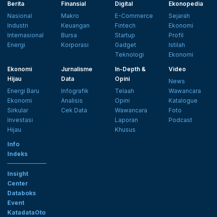
Berita
Finansial
Digital
Ekonopedia
Nasional
Makro
E-Commerce
Sejarah
Industri
Keuangan
Fintech
Ekonomi
Internasional
Bursa
Startup
Profil
Energi
Korporasi
Gadget
Istilah
Teknologi
Ekonomi
Ekonomi
Jurnalisme
In-Depth &
Video
Hijau
Data
Opini
News
Energi Baru
Infografik
Telaah
Wawancara
Ekonomi
Analisis
Opini
Katalogue
Sirkular
Cek Data
Wawancara
Foto
Investasi
Laporan
Podcast
Hijau
Khusus
Info
Indeks
Insight
Center
Databoks
Event
KatadataOto