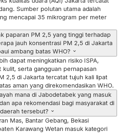
ks kualitas udara (AQI) Jakarta tercatat
edang. Sumber polutan utama adalah
ang mencapai 35 mikrogram per meter
 paparan PM 2,5 yang tinggi terhadap
rapa jauh konsentrasi PM 2,5 di Jakarta
aui ambang batas WHO?
ih dapat meningkatkan risiko ISPA,
it kulit, serta gangguan pernapasan
 2,5 di Jakarta tercatat tujuh kali lipat
a batas aman yang direkomendasikan WHO.
layah mana di Jabodetabek yang masuk
, dan apa rekomendasi bagi masyarakat di
daerah tersebut?
an Mas, Bantar Gebang, Bekasi
paten Karawang Wetan masuk kategori