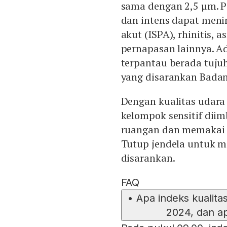
sama dengan 2,5 µm. Pa
dan intens dapat menin
akut (ISPA), rhinitis, 
pernapasan lainnya. Ad
terpantau berada tujuh
yang disarankan Bada
Dengan kualitas udara
kelompok sensitif diim
ruangan dan memakai m
Tutup jendela untuk m
disarankan.
FAQ
•
Apa indeks kualita
2024, dan a