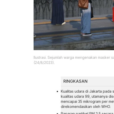
Ilustrasi. Sejumlah warga mengenakan masker sa
(24/8/2023).
RINGKASAN
Kualitas udara di Jakarta pada
kualitas udara 99, utamanya di
mencapai 35 mikrogram per met
direkomendasikan oleh WHO.
Paparan partikel PM 2,5 secara