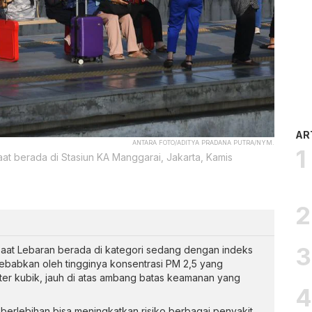
AR
ANTARA FOTO/ADITYA PRADANA PUTRA/NYM.
at berada di Stasiun KA Manggarai, Jakarta, Kamis
 saat Lebaran berada di kategori sedang dengan indeks
sebabkan oleh tingginya konsentrasi PM 2,5 yang
er kubik, jauh di atas ambang batas keamanan yang
 berlebihan bisa meningkatkan risiko berbagai penyakit