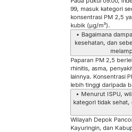
Pada pukul 09.00, inde
99, masuk kategori s
konsentrasi PM 2,5 y
kubik (µg/m³).
•
Bagaimana dampak
kesehatan, dan sebe
melamp
Paparan PM 2,5 berleb
rhinitis, asma, penyak
lainnya. Konsentrasi PM
lebih tinggi daripad
•
Menurut ISPU, wi
kategori tidak sehat
Wilayah Depok Pancor
Kayuringin, dan Kabu