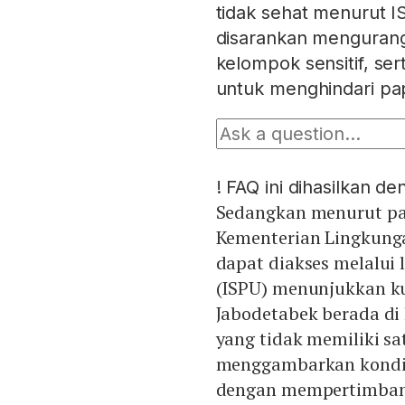
tidak sehat menurut I
disarankan mengurangi
kelompok sensitif, s
untuk menghindari pa
!
FAQ ini dihasilkan d
Sedangkan menurut pan
Kementerian Lingkung
dapat diakses melalui
(ISPU) menunjukkan ku
Jabodetabek berada di
yang tidak memiliki s
menggambarkan kondisi 
dengan mempertimban