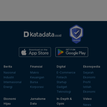
Berita
Finansial
Digital
Ekonopedia
Nasional
Makro
E-Commerce
Sejarah
Industri
Keuangan
Fintech
Ekonomi
Internasional
Bursa
Startup
Profil
Energi
Korporasi
Gadget
Istilah
Teknologi
Ekonomi
Ekonomi
Jurnalisme
In-Depth &
Video
Hijau
Data
Opini
News