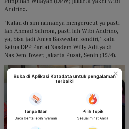
Pimpinan Wilayah (DPW) Jakarta yakni Wibi
Andrino.
"Kalau di sini namanya mengerucut ya pasti
lah Ahmad Sahroni, pasti lah Wibi Andrino,
ya, bisa jadi Anies Baswedan sendiri," kata
Ketua DPP Partai Nasdem Willy Aditya di
NasDem Tower, Jakarta Pusat, Senin (15/4).
×
Buka di Aplikasi Katadata untuk pengalaman
terbaik!
Tanpa Iklan
Pilih Topik
Baca berita lebih nyaman
Sesuai minat Anda