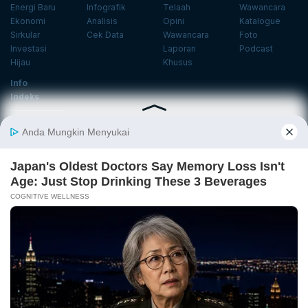
Energi Baru
Infografik
Telaah
Wawancara
Ekonomi
Analisis
Opini
Katalogue
Sirkular
Cek Data
Wawancara
Foto
Investasi
Laporan
Podcast
Hijau
Khusus
Info
Indeks
Insight
Center
Databoks
Event
KatadataOto
Langganan Newsletter
Email
Daftar
Ikuti Kami