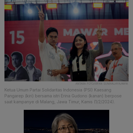
ANTARA FOTO/IRFAN SUMANJAYA/AWW.
Ketua Umum Partai Solidaritas Indonesia (PSI) Kaesang
Pangarep (kiri) bersama istri Erina Gudono (kanan) berpose
saat kampanye di Malang, Jawa Timur, Kamis (1/2/2024).