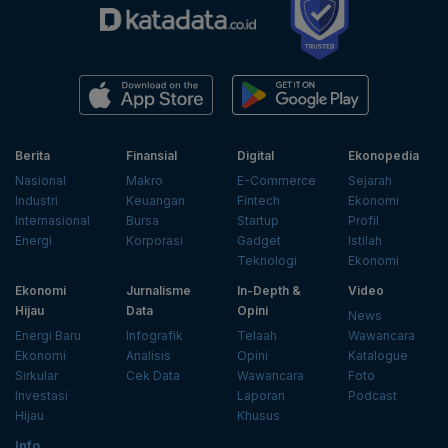
Berita
Finansial
Digital
Ekonopedia
Nasional
Makro
E-Commerce
Sejarah
Industri
Keuangan
Fintech
Ekonomi
Internasional
Bursa
Startup
Profil
Energi
Korporasi
Gadget
Istilah
Teknologi
Ekonomi
Ekonomi
Jurnalisme
In-Depth &
Video
Hijau
Data
Opini
News
Energi Baru
Infografik
Telaah
Wawancara
Ekonomi
Analisis
Opini
Katalogue
Sirkular
Cek Data
Wawancara
Foto
Investasi
Laporan
Podcast
Hijau
Khusus
Info