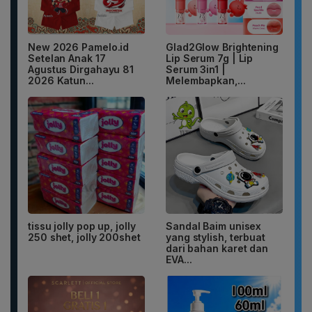
New 2026 Pamelo.id
Glad2Glow Brightening
Setelan Anak 17
Lip Serum 7g | Lip
Agustus Dirgahayu 81
Serum 3in1 |
2026 Katun...
Melembapkan,...
tissu jolly pop up, jolly
Sandal Baim unisex
250 shet, jolly 200shet
yang stylish, terbuat
dari bahan karet dan
EVA...