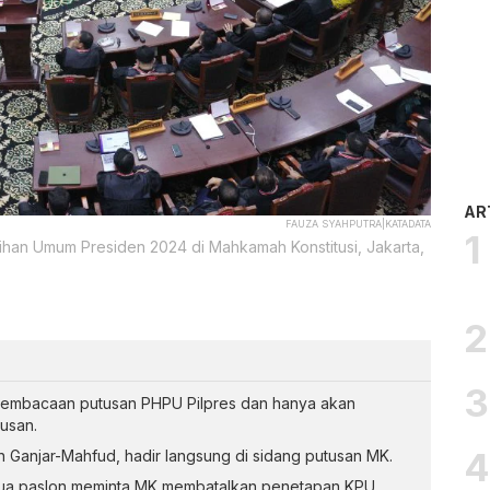
AR
FAUZA SYAHPUTRA|KATADATA
ilihan Umum Presiden 2024 di Mahkamah Konstitusi, Jakarta,
pembacaan putusan PHPU Pilpres dan hanya akan
usan.
 Ganjar-Mahfud, hadir langsung di sidang putusan MK.
ua paslon meminta MK membatalkan penetapan KPU