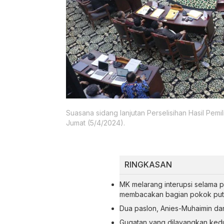
Suasana sidang lanjutan Perselisihan Hasil Pem
Jumat (5/4/2024).
RINGKASAN
MK melarang interupsi selama 
membacakan bagian pokok put
Dua paslon, Anies-Muhaimin dan
Gugatan yang dilayangkan ked