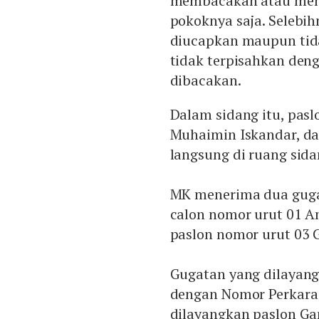
membacakan atau men
pokoknya saja. Selebi
diucapkan maupun tid
tidak terpisahkan den
dibacakan.
Dalam sidang itu, pas
Muhaimin Iskandar, d
langsung di ruang sida
MK menerima dua guga
calon nomor urut 01 
paslon nomor urut 03
Gugatan yang dilayang
dengan Nomor Perkara
dilayangkan paslon Ga