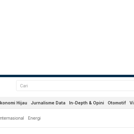
konomi Hijau
Jurnalisme Data
In-Depth & Opini
Otomotif
V
Internasional
Energi