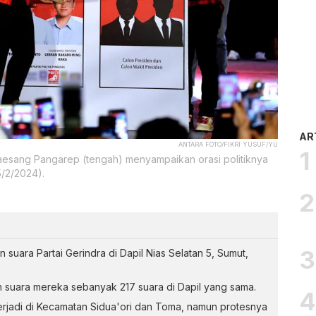
AR
ANTARA FOTO/FIKRI YUSUF/YU
 Kaesang Pangarep (tengah) menyampaikan orasi politiknya
5/2/2024).
ara Partai Gerindra di Dapil Nias Selatan 5, Sumut,
suara mereka sebanyak 217 suara di Dapil yang sama.
erjadi di Kecamatan Sidua'ori dan Toma, namun protesnya