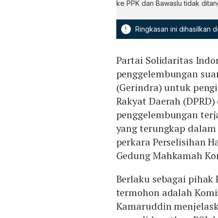
ke PPK dan Bawaslu tidak ditan
!
Ringkasan ini dihasilkan
Partai Solidaritas Ind
penggelembungan suara
(Gerindra) untuk peng
Rakyat Daerah (DPRD) 
penggelembungan terja
yang terungkap dalam
perkara Perselisihan H
Gedung Mahkamah Konst
Berlaku sebagai pihak
termohon adalah Komi
Kamaruddin menjelask