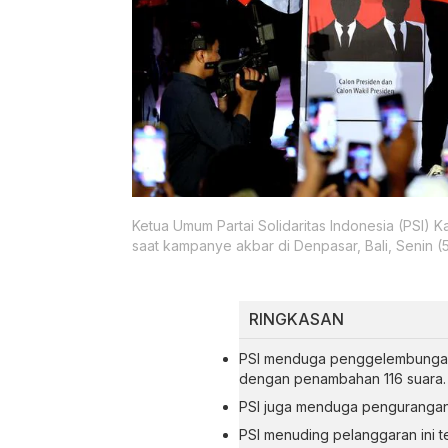
Ketua Umum Partai Solidaritas Indonesia (PSI)
saat kampanye akbar di Denpasar, Bali, Senin (
RINGKASAN
PSI menduga penggelembungan su
dengan penambahan 116 suara.
PSI juga menduga pengurangan 
PSI menuding pelanggaran ini t