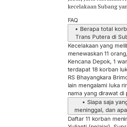
kecelakaan Subang yan
FAQ
•
Berapa total kor
Trans Putera di Su
Kecelakaan yang melib
menewaskan 11 orang, 
Kencana Depok, 1 warga
terdapat 18 korban luk
RS Bhayangkara Brimo
lain mengalami luka r
nama yang dirawat di
•
Siapa saja yan
meninggal, dan apa
Daftar 11 korban meni
Yulianti (pelajar), Sup