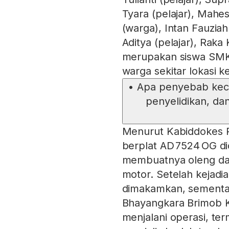
Tyara (pelajar), Mahes
(warga), Intan Fauziah
Aditya (pelajar), Raka
merupakan siswa SMK 
warga sekitar lokasi ke
•
Apa penyebab kece
penyelidikan, da
Menurut Kabiddokes P
berplat AD 7524 OG d
membuatnya oleng dan
motor. Setelah kejadi
dimakamkan, sementar
Bhayangkara Brimob K
menjalani operasi, t