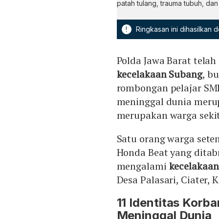
patah tulang, trauma tubuh, dan
!
Ringkasan ini dihasilkan
Polda Jawa Barat telah
kecelakaan Subang
, b
rombongan pelajar SM
meninggal dunia merup
merupakan warga sekita
Satu orang warga set
Honda Beat yang ditabr
mengalami
kecelakaan
Desa Palasari, Ciater,
11 Identitas Kor
Meninggal Dunia