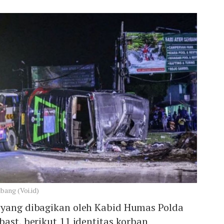
bang (Voi.id)
 yang dibagikan oleh Kabid Humas Polda
bast, berikut 11 identitas korban