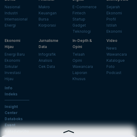
Nasional
Makro
E-Commerce
Sejarah
Industri
Keuangan
Fintech
Ekonomi
Internasional
Bursa
Startup
Profil
Energi
Korporasi
Gadget
Istilah
Teknologi
Ekonomi
Ekonomi
Jurnalisme
In-Depth &
Video
Hijau
Data
Opini
News
Energi Baru
Infografik
Telaah
Wawancara
Ekonomi
Analisis
Opini
Katalogue
Sirkular
Cek Data
Wawancara
Foto
Investasi
Laporan
Podcast
Hijau
Khusus
Info
Indeks
Insight
Center
Databoks
Event
KatadataOto