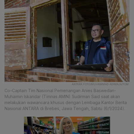
ANTARA FOTO/MUHAMMAD ADIMAJA/TOM.
Co-Captain Tim Nasional Pemenangan Anies Baswedan-
Muhaimin Iskandar (Timnas AMIN) Sudirman Said saat akan
melakukan wawancara khusus dengan Lembaga Kantor Berita
Nasional ANTARA di Brebes, Jawa Tengah, Sabtu (6/1/2024).