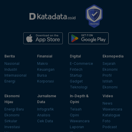
Berita
Finansial
Digital
Ekonopedia
Nasional
Makro
E-Commerce
Sejarah
Industri
Keuangan
Fintech
Ekonomi
Internasional
Bursa
Startup
Profil
Energi
Korporasi
Gadget
Istilah
Teknologi
Ekonomi
Ekonomi
Jurnalisme
In-Depth &
Video
Hijau
Data
Opini
News
Energi Baru
Infografik
Telaah
Wawancara
Ekonomi
Analisis
Opini
Katalogue
Sirkular
Cek Data
Wawancara
Foto
Investasi
Laporan
Podcast