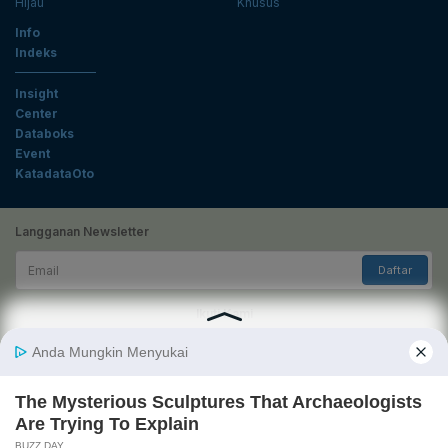
Hijau
Khusus
Info
Indeks
Insight
Center
Databoks
Event
KatadataOto
Langganan Newsletter
Email
Daftar
Ikuti Kami
Tentang Katadata
Advertising
Karier
Pedoman Media Siber
Kebijakan Privasi
Disclaimer
Hubungi Kami
©2026 Katadata. Hak cipta dilindungi Undang-undang.