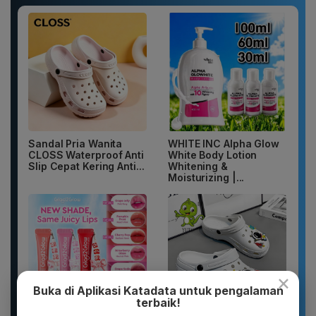
Sandal Pria Wanita
WHITE INC Alpha Glow
CLOSS Waterproof Anti
White Body Lotion
Slip Cepat Kering Anti...
Whitening &
Moisturizing |...
×
Buka di Aplikasi Katadata untuk pengalaman
terbaik!