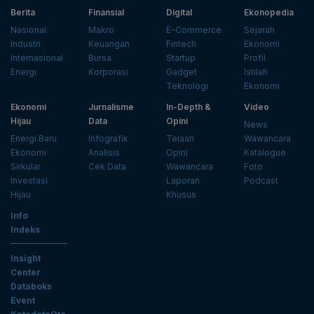
Berita
Finansial
Digital
Ekonopedia
Nasional
Makro
E-Commerce
Sejarah
Industri
Keuangan
Fintech
Ekonomi
Internasional
Bursa
Startup
Profil
Energi
Korporasi
Gadget
Istilah
Teknologi
Ekonomi
Ekonomi
Jurnalisme
In-Depth &
Video
Hijau
Data
Opini
News
Energi Baru
Infografik
Telaah
Wawancara
Ekonomi
Analisis
Opini
Katalogue
Sirkular
Cek Data
Wawancara
Foto
Investasi
Laporan
Podcast
Hijau
Khusus
Info
Indeks
Insight
Center
Databoks
Event