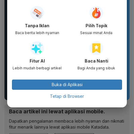
Glad2Glow Brightening
Sandal Baim unisex
Lip Serum 7g | Lip
yang stylish, terbuat
Serum 3in1 |
dari bahan karet dan
Melembapkan,...
EVA...
Tanpa Iklan
Pilih Topik
Baca berita lebih nyaman
Sesuai minat Anda
Fitur AI
Baca Nanti
Lebih mudah berbagi artikel
Bagi Anda yang sibuk
tissu jolly pop up, jolly
Sandal unisex trendi,
Buka di Aplikasi
250 shet, jolly 200shet
sandal pria terbaru.
Motif kartun berpendar.
Tetap di Browser
Baca artikel ini lewat aplikasi mobile.
Dapatkan pengalaman membaca lebih nyaman dan nikmati
fitur menarik lainnya lewat aplikasi mobile Katadata.