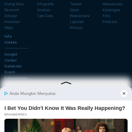
Energi Baru
Infografik
Telaah
Wawancara
Ekonomi
Analisis
Opini
Katalogue
Sirkular
Cek Data
Wawancara
Foto
Investasi
Laporan
Podcast
Hijau
Khusus
Info
Indeks
Insight
Center
Databoks
Event
KatadataOto
Langganan Newsletter
Email
Daftar
Ikuti Kami