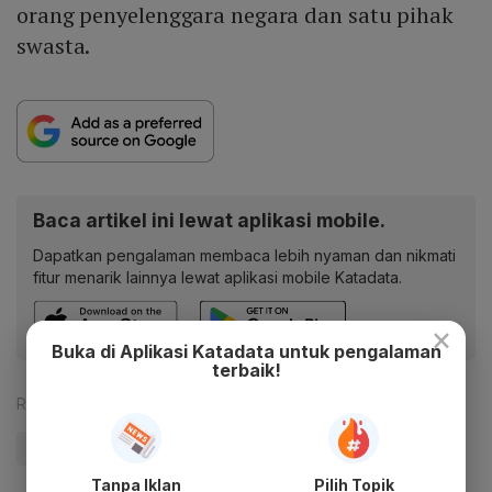
orang penyelenggara negara dan satu pihak
swasta.
Baca artikel ini lewat aplikasi mobile.
Dapatkan pengalaman membaca lebih nyaman dan nikmati
fitur menarik lainnya lewat aplikasi mobile Katadata.
×
Buka di Aplikasi Katadata untuk pengalaman
terbaik!
Reporter:
Antara
#KPK
#PGN
#Update Me
Tanpa Iklan
Pilih Topik