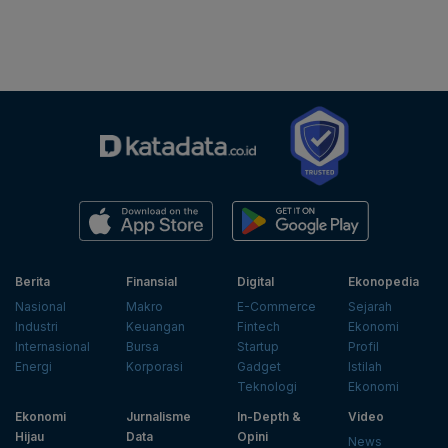
Berita
Finansial
Digital
Ekonopedia
Nasional
Makro
E-Commerce
Sejarah
Industri
Keuangan
Fintech
Ekonomi
Internasional
Bursa
Startup
Profil
Energi
Korporasi
Gadget
Istilah
Teknologi
Ekonomi
Ekonomi
Jurnalisme
In-Depth &
Video
Hijau
Data
Opini
News