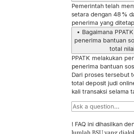
Pemerintah telah men
setara dengan 48 % dar
penerima yang ditetap
•
Bagaimana PPATK m
penerima bantuan sos
total ni
PPATK melakukan penc
penerima bantuan sosia
Dari proses tersebut 
total deposit judi onli
kali transaksi selama 
!
FAQ ini dihasilkan d
Jumlah BSU yang dialo