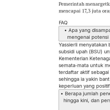
Pemerintah menargetk
mencapai 17,3 juta ora
FAQ
•
Apa yang disampa
mengenai potensi 
Yassierli menyatakan
subsidi upah (BSU) unt
Kementerian Ketenaga
semata‑mata untuk me
terdaftar aktif sebag
sehingga ia yakin ban
keperluan yang positif
•
Berapa jumlah pen
hingga kini, dan pe