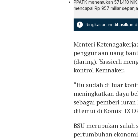
PPATK menemukan 571.410 NIK p
mencapai Rp 957 miliar sepanj
!
Ringkasan ini dihasilkan
Menteri Ketenagakerjaa
penggunaan uang bantu
(daring). Yassierli men
kontrol Kemnaker.
“Itu sudah di luar kont
meningkatkan daya bel
sebagai pemberi iuran 
ditemui di Komisi IX DP
BSU merupakan salah s
pertumbuhan ekonomi n