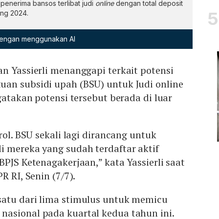
enerima bansos terlibat judi
online
dengan total deposit
ang 2024.
 dengan menggunakan AI
n Yassierli menanggapi terkait potensi
an subsidi upah (BSU) untuk Judi online
gatakan potensi tersebut berada di luar
rol. BSU sekali lagi dirancang untuk
i mereka yang sudah terdaftar aktif
BPJS Ketenagakerjaan,” kata Yassierli saat
R RI, Senin (7/7).
atu dari lima stimulus untuk memicu
asional pada kuartal kedua tahun ini.