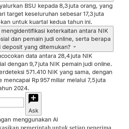
yalurkan BSU kepada 8,3 juta orang, yang
i target keseluruhan sebesar 17,3 juta
kan untuk kuartal kedua tahun ini.
engidentifikasi keterkaitan antara NIK
ial dan pemain judi online, serta berapa
lai deposit yang ditemukan?
ocokan data antara 28,4 juta NIK
l dengan 9,7 juta NIK pemain judi online.
terdeteksi 571.410 NIK yang sama, dengan
ne mencapai Rp 957 miliar melalui 7,5 juta
tahun 2024.
Ask
engan menggunakan AI
kasikan pemerintah untuk setiap penerima