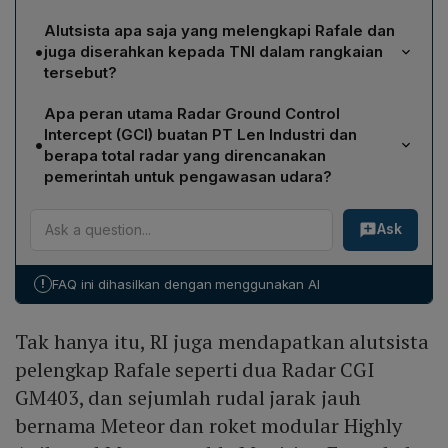
Indonesia menerima enam unit jet tempur Rafale. Unit
Alutsista apa saja yang melengkapi Rafale dan
tersebut merupakan bagian dari kontrak sebesar 42
•
juga diserahkan kepada TNI dalam rangkaian
unit yang telah disepakati pada tahun 2022.
tersebut?
Selain enam unit Rafale, TNI mendapat dua Radar CGI
Apa peran utama Radar Ground Control
GM403, rudal jarak jauh Meteor, roket modular
Intercept (GCI) buatan PT Len Industri dan
•
HAMMER, enam pesawat Falcon 8X, serta satu pesawat
berapa total radar yang direncanakan
angkut Airbus A400M.
pemerintah untuk pengawasan udara?
Radar GCI berfungsi untuk deteksi dini dan
Ask
mengendalikan intersepsi secara terintegrasi,
memperkuat sistem pengawasan ruang udara nasional.
Pemerintah menyiapkan total 13 unit radar, dan radar ini
!
FAQ ini dihasilkan dengan menggunakan AI
merupakan unit kedua yang telah dioperasikan.
Tak hanya itu, RI juga mendapatkan alutsista
pelengkap Rafale seperti dua Radar CGI
GM403, dan sejumlah rudal jarak jauh
bernama Meteor dan roket modular Highly