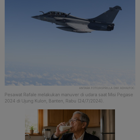
ANTARA FOTO/ASPRILLA DWI ADHA/FOC.
Pesawat Rafale melakukan manuver di udara saat Misi Pegase
2024 di Ujung Kulon, Banten, Rabu (24/7/2024).