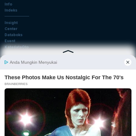
Info
Indeks
Insight
Center
Databoks
Event
KatadataOto
Langganan Newsletter
Email
Daftar
Ikuti Kami
Tentang Katadata
Advertising
Karier
Pedoman Media Siber
Kebijakan Privasi
Disclaimer
Hubungi Kami
©2026 Katadata. Hak cipta dilindungi Undang-undang.