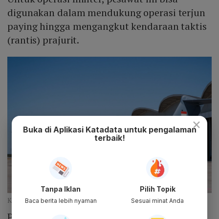
digunakan dalam mendukung operasi terjun
paying hingga mengangkut kendaraan taktis
(rantis) prajurit.
×
Buka di Aplikasi Katadata untuk pengalaman
terbaik!
Tanpa Iklan
Pilih Topik
Kegunaan Airbus A400M (Isds.co.id)
Baca berita lebih nyaman
Sesuai minat Anda
Pesawat ini memiliki ruang kargo dengan