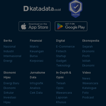
Berita
Finansial
Digital
Ekonopedia
Nasional
Makro
E-Commerce
Sejarah
Industri
Keuangan
Fintech
Ekonomi
Internasional
Bursa
Startup
Profil
Energi
Korporasi
Gadget
Istilah
Teknologi
Ekonomi
Ekonomi
Jurnalisme
In-Depth &
Video
Hijau
Data
Opini
News
Energi Baru
Infografik
Telaah
Wawancara
Ekonomi
Analisis
Opini
Katalogue
Sirkular
Cek Data
Wawancara
Foto
Investasi
Laporan
Podcast
Hijau
Khusus