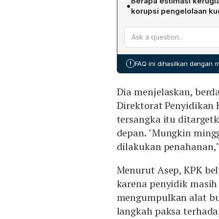
Berapa estimasi kerugia
•
penahanan diperkirakan a
korupsi pengelolaan ku
kemungkinan pada minggu 
Berdasarkan hasil audit 
menyempurnakan dan mengu
Februari, dugaan kerugian
miliar.
!
FAQ ini dihasilkan dengan
Dia menjelaskan, berda
Direktorat Penyidikan
tersangka itu ditarget
depan. "Mungkin mingg
dilakukan penahanan,"
Menurut Asep, KPK be
karena penyidik masi
mengumpulkan alat bu
langkah paksa terhada