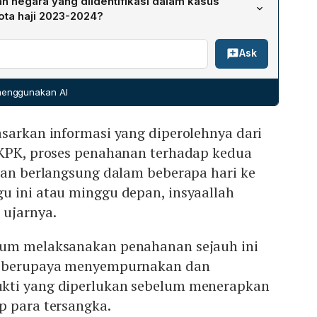
n negara yang diidentifikasi dalam kasus
kan dilakukan dalam beberapa hari ke depan,
ota haji 2023-2024?
ini atau minggu depan, setelah penyidik
Badan Pemeriksa Keuangan yang diterima KPK pada 27
mpulkan alat bukti yang diperlukan.
Ask
 negara dalam perkara tersebut mencapai sekitar Rp 622
 menggunakan AI
sarkan informasi yang diperolehnya dari
 KPK, proses penahanan terhadap kedua
kan berlangsung dalam beberapa hari ke
u ini atau minggu depan, insyaallah
 ujarnya.
lum melaksanakan penahanan sejauh ini
h berupaya menyempurnakan dan
kti yang diperlukan sebelum menerapkan
p para tersangka.