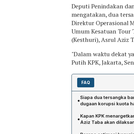
Deputi Penindakan dan
mengatakan, dua tersa
Direktur Operasional 
Umum Kesatuan Tour Tr
(Kesthuri), Asrul Aziz 
"Dalam waktu dekat ya
Putih KPK, Jakarta, Sen
FAQ
Siapa dua tersangka ba
•
dugaan korupsi kuota h
Kedua tersangka baru yang
Kapan KPK menargetkan
•
Maktour, serta Asrul Aziz
Aziz Taba akan dilaksa
Umrah Republik Indonesia (
Deputi Penindakan dan E