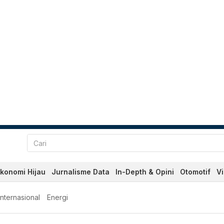
konomi Hijau
Jurnalisme Data
In-Depth & Opini
Otomotif
V
Internasional
Energi