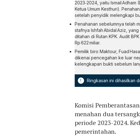
2023‑2024, yaitu Ismail Adham (
Ketua Umum Kesthuri). Penahan
setelah penyidik melengkapi buk
Penahanan sebelumnya telah me
stafnya Ishfah Abidal Aziz, ya
ditahan di Rutan KPK. Audit BPK
Rp 622 miliar.
Pemilik biro Maktour, Fuad Has
dikenai pencegahan ke luar ne
kelengkapan bukti sebelum lan
!
Ringkasan ini dihasilkan
Komisi Pemberantasan
menahan dua tersangka
periode 2023-2024. Ked
pemerintahan.