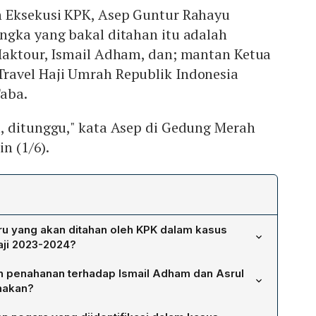
 Eksekusi KPK, Asep Guntur Rahayu
ngka yang bakal ditahan itu adalah
Maktour, Ismail Adham, dan; mantan Ketua
avel Haji Umrah Republik Indonesia
Taba.
, ditunggu," kata Asep di Gedung Merah
in (1/6).
ru yang akan ditahan oleh KPK dalam kasus
aji 2023-2024?
 akan ditahan adalah Ismail Adham, Direktur Operasional
 penahanan terhadap Ismail Adham dan Asrul
 Taba, mantan Ketua Umum Kesatuan Tour Travel Haji
nakan?
Kesthuri).
ksekusi KPK, Asep Guntur Rahayu, menyatakan bahwa