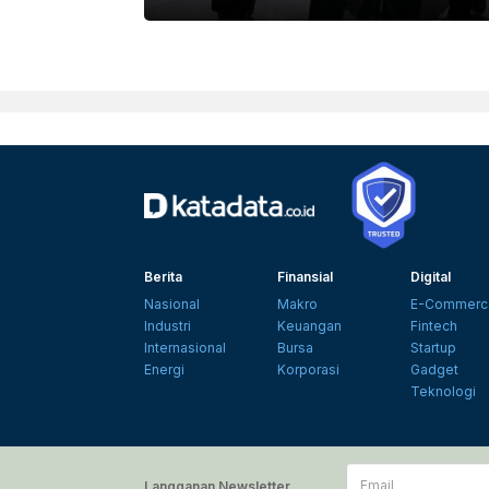
RIANTO EKO SUWARSO/BAR
Berita
Finansial
Digital
Nasional
Makro
E-Commerc
Industri
Keuangan
Fintech
Internasional
Bursa
Startup
Energi
Korporasi
Gadget
Teknologi
Email
Langganan Newsletter