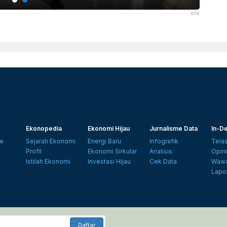
KPK
Ekonopedia
Ekonomi Hijau
Jurnalisme Data
In-De
e
Sejarah Ekonomi
Energi Baru
Infografik
Tela
Profil
Ekonomi Sirkular
Analisis
Opin
Istilah Ekonomi
Investasi Hijau
Cek Data
Wawa
Lapo
Daftar