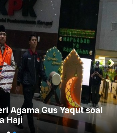
i Agama Gus Yaqut soal
KPK
 Haji
Haj