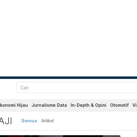
konomi Hijau
Jurnalisme Data
In-Depth & Opini
Otomotif
V
ota Haji
AJI
Semua
Artikel