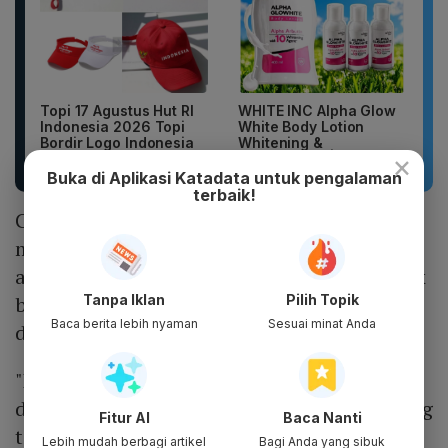
Topi 17 Agustus Hut RI
WHITE INC Alpha Glow
Indonesia 2026 Topi
White Body Lotion
Bordir Logo Indonesia
Whitening &
×
Moisturizing |...
Buka di Aplikasi Katadata untuk pengalaman
terbaik!
Chief Product Officer UKG, Suresh Vittal,
mengatakan absensi maupun presenteeism
atau kondisi ketika pekerja hadir tetapi tidak
Tanpa Iklan
Pilih Topik
bekerja secara optimal dapat menimbulkan
Baca berita lebih nyaman
Sesuai minat Anda
dampak signifikan bagi perusahaan.
"Ketika absensi dan presenteeism terjadi
dalam skala besar, dampaknya akan langsung
Fitur AI
Baca Nanti
terasa dan menimbulkan biaya yang besar.
Lebih mudah berbagi artikel
Bagi Anda yang sibuk