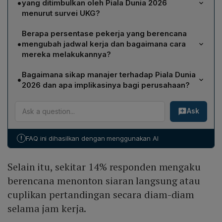
•
yang ditimbulkan oleh Piala Dunia 2026
menurut survei UKG?
UKG memperkirakan kerugian produktivitas global
Berapa persentase pekerja yang berencana
mencapai US$17 miliar atau sekitar Rp 305 triliun.
•
mengubah jadwal kerja dan bagaimana cara
Amerika Serikat menanggung porsi terbesar, sekitar
mereka melakukannya?
US$11,7 miliar, diikuti Jerman dengan US$1,34 miliar.
Survei menunjukkan 27 % pekerja berpotensi
Bagaimana sikap manajer terhadap Piala Dunia
•
mengurangi jam kerja dengan datang terlambat, pulang
2026 dan apa implikasinya bagi perusahaan?
lebih awal, atau tidak masuk kerja. Sekitar 14 %
42 % manajer berencana mengambil cuti untuk
berencana menonton siaran langsung atau cuplikan
Ask
menonton pertandingan, sementara 45 % kemungkinan
pertandingan secara diam-diam selama jam kerja,
mengajukan pengaturan kerja fleksibel selama
sedangkan 11 % menyatakan masih akan bekerja meski
turnamen. Kondisi ini dapat meningkatkan absensi dan
mengonsumsi alkohol saat menyaksikan pertandingan.
!
FAQ ini dihasilkan dengan menggunakan AI
presenteeism, menurunkan produktivitas, mengganggu
pengalaman pelanggan, dan melemahkan moral tim
Selain itu, sekitar 14% responden mengaku
karena beban tambahan pada rekan kerja.
berencana menonton siaran langsung atau
cuplikan pertandingan secara diam-diam
selama jam kerja.