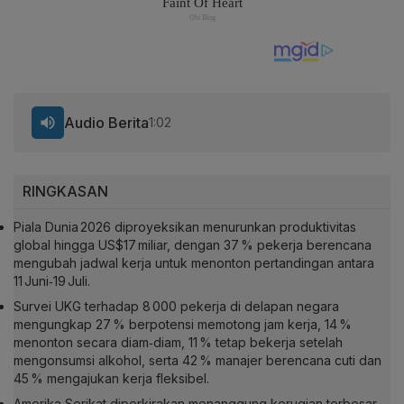
Audio Berita
1:02
RINGKASAN
Piala Dunia 2026 diproyeksikan menurunkan produktivitas
global hingga US$17 miliar, dengan 37 % pekerja berencana
mengubah jadwal kerja untuk menonton pertandingan antara
11 Juni‑19 Juli.
Survei UKG terhadap 8 000 pekerja di delapan negara
mengungkap 27 % berpotensi memotong jam kerja, 14 %
menonton secara diam‑diam, 11 % tetap bekerja setelah
mengonsumsi alkohol, serta 42 % manajer berencana cuti dan
45 % mengajukan kerja fleksibel.
Amerika Serikat diperkirakan menanggung kerugian terbesar