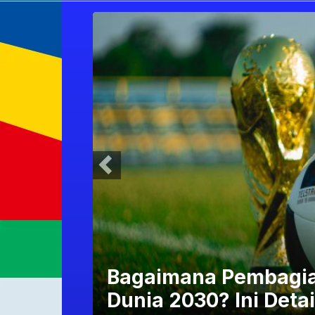
ala
Kenapa Spanyol Han
Juara Piala Dunia 20