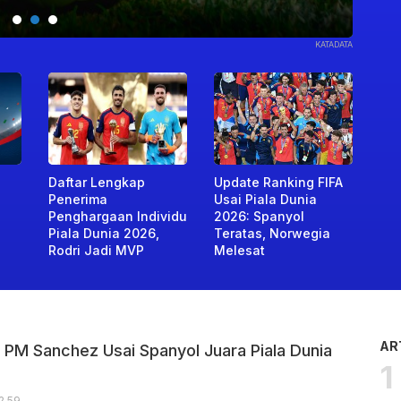
KOMPAS.COM
Daftar Lengkap
Update Ranking FIFA
Penerima
Usai Piala Dunia
Penghargaan Individu
2026: Spanyol
Piala Dunia 2026,
Teratas, Norwegia
Rodri Jadi MVP
Melesat
AR
a PM Sanchez Usai Spanyol Juara Piala Dunia
12.59