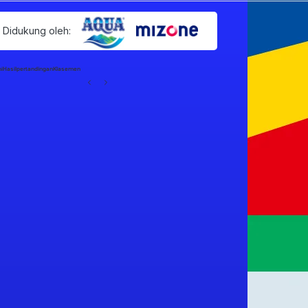
Didukung oleh:
ni
Hasil
pertandingan
Klasemen
a yang Akan Terjadi jika Piala 
ikuti 64 Negara?