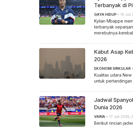
Terbanyak di Pi
GAYA HIDUP
• 19 Juli
Kylian Mbappe meme
terbanyak sepanjan
merebutnya kembali 
Kabut Asap Keb
2026
EKONOMI SIRKULAR
•
Kualitas udara New 
untuk pertandingan 
Jadwal Spanyol 
Dunia 2026
VARIA
• 17 Juli 2026, 
Berikut rincian jadw