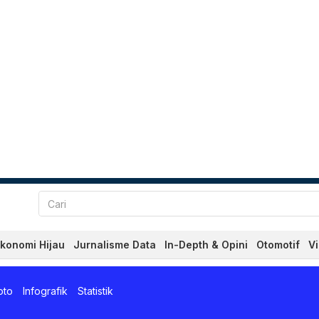
konomi Hijau
Jurnalisme Data
In-Depth & Opini
Otomotif
V
rbaru dan Terkini Hari Ini
oto
Infografik
Statistik