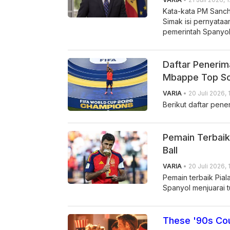
Kata-kata PM Sanche
Simak isi pernyata
pemerintah Spanyol 
Daftar Penerim
Mbappe Top S
VARIA
• 20 Juli 2026, 
Berikut daftar pene
Pemain Terbaik 
Ball
VARIA
• 20 Juli 2026, 
Pemain terbaik Pia
Spanyol menjuarai tu
These '90s Cou