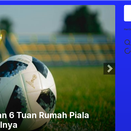
Hari I
ya Terima Separuh Bonus
Ap
26?
Di