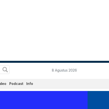
8 Agustus 2026
ideo
Podcast
Info
 - Katadata.co.id