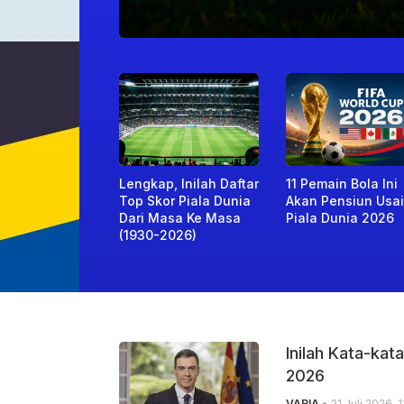
KATADATA
Lengkap, Inilah Daftar
11 Pemain Bola Ini
Top Skor Piala Dunia
Akan Pensiun Usai
Dari Masa Ke Masa
Piala Dunia 2026
(1930-2026)
Inilah Kata-kat
2026
VARIA
• 21 Juli 2026, 