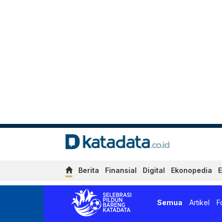
Berita
Finansial
Digital
Ekonopedia
E
Berita Piala Dunia 2026 Te
Semua
Artikel
F