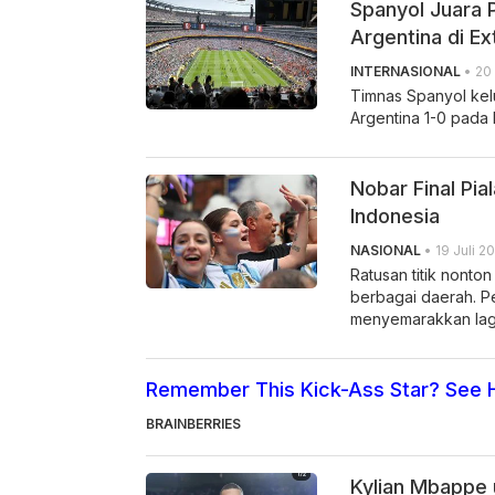
Spanyol Juara 
Argentina di Ex
INTERNASIONAL
• 20 
Timnas Spanyol kel
Argentina 1-0 pada l
Nobar Final Pia
Indonesia
NASIONAL
• 19 Juli 20
Ratusan titik nonton
berbagai daerah. Pe
menyemarakkan laga
Remember This Kick-Ass Star? See H
BRAINBERRIES
Kylian Mbappe 