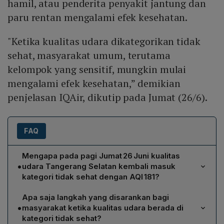
hamil, atau penderita penyakit jantung dan
paru rentan mengalami efek kesehatan.
"Ketika kualitas udara dikategorikan tidak
sehat, masyarakat umum, terutama
kelompok yang sensitif, mungkin mulai
mengalami efek kesehatan,” demikian
penjelasan IQAir, dikutip pada Jumat (26/6).
FAQ
Mengapa pada pagi Jumat 26 Juni kualitas
•
udara Tangerang Selatan kembali masuk
kategori tidak sehat dengan AQI 181?
Menurut pemantauan IQAir pukul 07.17 WIB, konsentrasi
Apa saja langkah yang disarankan bagi
polutan utama—terutama PM2.5 dan PM10—di
•
masyarakat ketika kualitas udara berada di
Tangerang Selatan melebihi ambang batas yang
kategori tidak sehat?