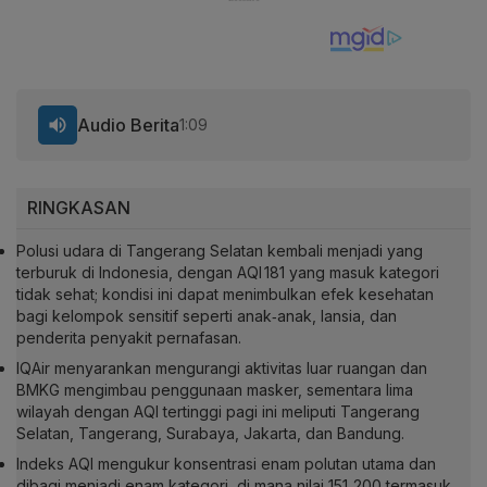
Audio Berita
1:09
RINGKASAN
Polusi udara di Tangerang Selatan kembali menjadi yang
terburuk di Indonesia, dengan AQI 181 yang masuk kategori
tidak sehat; kondisi ini dapat menimbulkan efek kesehatan
bagi kelompok sensitif seperti anak‑anak, lansia, dan
penderita penyakit pernafasan.
IQAir menyarankan mengurangi aktivitas luar ruangan dan
BMKG mengimbau penggunaan masker, sementara lima
wilayah dengan AQI tertinggi pagi ini meliputi Tangerang
Selatan, Tangerang, Surabaya, Jakarta, dan Bandung.
Indeks AQI mengukur konsentrasi enam polutan utama dan
dibagi menjadi enam kategori, di mana nilai 151‑200 termasuk