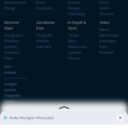
Internasional
Bursa
Startup
Profil
Energi
Korporasi
Gadget
Istilah
Teknologi
Ekonomi
Ekonomi
Jurnalisme
In-Depth &
Video
Hijau
Data
Opini
News
Energi Baru
Infografik
Telaah
Wawancara
Ekonomi
Analisis
Opini
Katalogue
Sirkular
Cek Data
Wawancara
Foto
Investasi
Laporan
Podcast
Hijau
Khusus
Info
Indeks
Insight
Center
Databoks
Event
KatadataOto
Langganan Newsletter