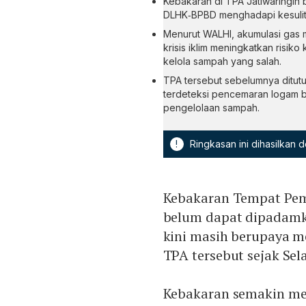
Kebakaran di TPA Jatiwaringin
DLHK‑BPBD menghadapi kesulita
Menurut WALHI, akumulasi gas 
krisis iklim meningkatkan risiko
kelola sampah yang salah.
TPA tersebut sebelumnya ditut
terdeteksi pencemaran logam ber
pengelolaan sampah.
!
Ringkasan ini dihasilkan
Kebakaran Tempat Pe
belum dapat dipadamk
kini masih berupaya 
TPA tersebut sejak Sela
Kebakaran semakin me