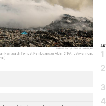
AR
ANTARA FOTO/PUTRA M. AKBAR/NZ
kan api di Tempat Pembuangan Akhir (TPA) Jatiwaringin,
26).