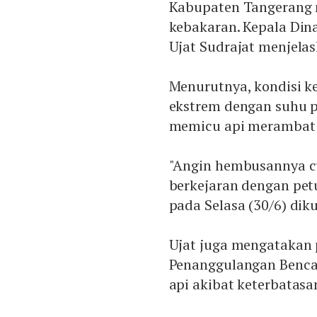
Kabupaten Tangerang 
kebakaran. Kepala Di
Ujat Sudrajat menjela
Menurutnya, kondisi k
ekstrem dengan suhu p
memicu api merambat l
"Angin hembusannya cu
berkejaran dengan pet
pada Selasa (30/6) dik
Ujat juga mengatakan
Penanggulangan Benc
api akibat keterbatasa