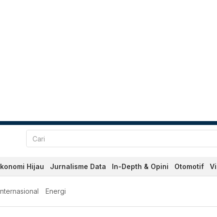
konomi Hijau
Jurnalisme Data
In-Depth & Opini
Otomotif
V
Internasional
Energi