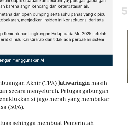
 belum dapat dipadamkan seluruhnya; petugas gabungan
n karena angin kencang dan keterbatasan air.
metana dari open dumping serta suhu panas yang dipicu
 kebakaran, menjadikan insiden ini konsekuensi dari tata
up Kementerian Lingkungan Hidup pada Mei 2025 setelah
at di hulu Kali Cirarab dan tidak ada perbaikan sistem
 dengan menggunakan AI
mbuangan Akhir (TPA)
Jatiwaringin
masih
an secara menyeluruh. Petugas gabungan
menaklukkan si jago merah yang membakar
sa (30/6).
luas sehingga membuat Pemerintah