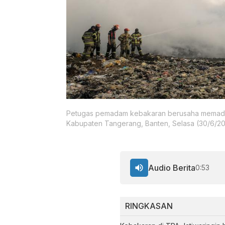
Petugas pemadam kebakaran berusaha memadam
Kabupaten Tangerang, Banten, Selasa (30/6/20
Audio Berita
0:53
RINGKASAN