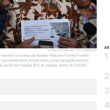
AR
ANTARA FOTO/INDRIANTO EKO SUWARSO/NZ
 (kanan) bersama istri Nadiem Makarim Franka Franklin
 usai melaporkan empat hakim yang mengadili perkara
e Komisi Yudisial (KY) di Jakarta, Senin (6/7/2026).