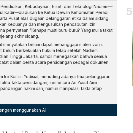
 Pendidikan, Kebudayaan, Riset, dan Teknologi Nadiem—
bdul Kadir—diadukan ke Ketua Dewan Kehormatan Peradi
arta Pusat atas dugaan pelanggaran etika dalam sidang
rkan keduanya dan mengusulkan pencabutan izin
na pernyataan “Kenapa musti buru‑buru? Yang mulia takut
elang akhir sidang.
at menyatakan belum dapat menanggapi materi vonis
t belum berkekuatan hukum tetap setelah Nadiem
ilan Tinggi Jakarta, sambil menegaskan bahwa semua
ercatat dalam berita acara persidangan sebagai dokumen
 ke Komisi Yudisial, menuding adanya lima pelanggaran
akta‑fakta persidangan, sementara Ari Yusuf Amir
andangan hakim sah, namun manipulasi fakta tetap
 dengan menggunakan AI