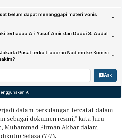
sat belum dapat menanggapi materi vonis
ebut masih belum berkekuatan hukum tetap. Nadiem telah
ki terhadap Ari Yusuf Amir dan Doddi S. Abdul
ngadilan Tinggi Jakarta, sehingga PN Jakarta Pusat
ng sebelum menilai materi vonis.
engacara tersebut atas pelanggaran etika persidangan,
akarta Pusat terkait laporan Nadiem ke Komisi
apa musti buru-buru? Yang mulia takut ya?" saat
 hakim?
amsaki juga mengusulkan pencabutan izin beroperasi
an tidak menanggapi materi perkara di ruang publik
gan.
Ask
proses peradilan dan asas praduga tak bersalah,
laporkan hakim Purwanto S Abdullah, Sunoto, Eryusman,
disial.
 menggunakan AI
erjadi dalam persidangan tercatat dalam
an sebagai dokumen resmi," kata Juru
sat, Muhammad Firman Akbar dalam
dikutip Selasa (7/7).