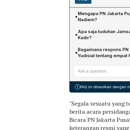
Mengapa PN Jakarta Pu
•
Nadiem?
Karena putusan vonis ters
Apa saja tuduhan Jamsa
•
mengajukan banding ke Pe
Kadir?
menunggu keputusan bandi
Jamsaki melaporkan dua p
Bagaimana respons PN J
•
khususnya pernyataan "Ken
Yudisial tentang empat
mendekati akhir sidang. J
PN Jakarta Pusat menyatak
mereka di dalam persidan
demi menjaga kehormatan 
meskipun Nadiem telah me
dan Mardianto ke Komisi Yu
!
FAQ ini dihasilkan dengan
"Segala sesuatu yang t
berita acara persidang
Bicara PN Jakarta Pu
keterangan resmi yang 