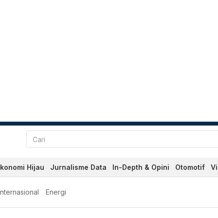
konomi Hijau
Jurnalisme Data
In-Depth & Opini
Otomotif
V
Internasional
Energi