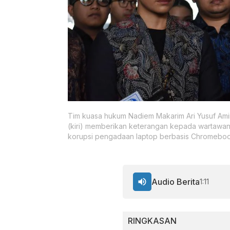
Tim kuasa hukum Nadiem Makarim Ari Yusuf Amir
(kiri) memberikan keterangan kepada wartawan
korupsi pengadaan laptop berbasis Chromebook k
Audio Berita
1:11
RINGKASAN