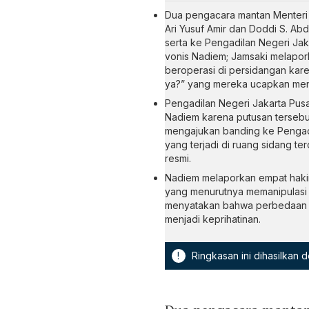
Dua pengacara mantan Menteri
Ari Yusuf Amir dan Doddi S. A
serta ke Pengadilan Negeri Jak
vonis Nadiem; Jamsaki melapo
beroperasi di persidangan kare
ya?” yang mereka ucapkan menj
Pengadilan Negeri Jakarta Pus
Nadiem karena putusan tersebu
mengajukan banding ke Pengad
yang terjadi di ruang sidang t
resmi.
Nadiem melaporkan empat hakim
yang menurutnya memanipulasi f
menyatakan bahwa perbedaan p
menjadi keprihatinan.
!
Ringkasan ini dihasilkan