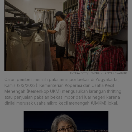
ANTARA FOTO/HENDRA NURDIYANSYAH/HP.
Calon pembeli memilih pakaian impor bekas di Yogyakarta,
Kamis (2/3/2023). Kementerian Koperasi dan Usaha Kecil
Menengah (Kemenkop UKM) mengusulkan larangan thrifting
atau penjualan pakaian bekas impor dari luar negeri karena
dinilai merusak usaha mikro kecil menengah (UMKM) lokal.