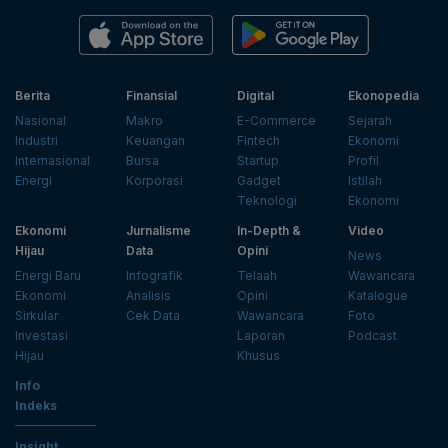
Berita
Finansial
Digital
Ekonopedia
Nasional
Makro
E-Commerce
Sejarah
Industri
Keuangan
Fintech
Ekonomi
Internasional
Bursa
Startup
Profil
Energi
Korporasi
Gadget
Istilah
Teknologi
Ekonomi
Ekonomi
Jurnalisme
In-Depth &
Video
Hijau
Data
Opini
News
Energi Baru
Infografik
Telaah
Wawancara
Ekonomi
Analisis
Opini
Katalogue
Sirkular
Cek Data
Wawancara
Foto
Investasi
Laporan
Podcast
Hijau
Khusus
Info
Indeks
Insight